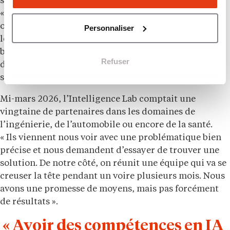
startups incubées au sein même de l’Intelligence Lab.
« Cela permet aux étudiants de se créer leurs propres
opportunités, complète Paul. Ils peuvent effectuer
Personnaliser
leur stage au sein de ces entreprises. Il y a un vrai
bouillonnement engendré par la diversité des profils,
Refuser
des parcours. Il se passe toujours des choses ! »,
s’enthousiasme le jeune homme.
Mi-mars 2026, l’Intelligence Lab comptait une
vingtaine de partenaires dans les domaines de
l’ingénierie, de l’automobile ou encore de la santé.
« Ils viennent nous voir avec une problématique bien
précise et nous demandent d’essayer de trouver une
solution. De notre côté, on réunit une équipe qui va se
creuser la tête pendant un voire plusieurs mois. Nous
avons une promesse de moyens, mais pas forcément
de résultats ».
« Avoir des compétences en IA