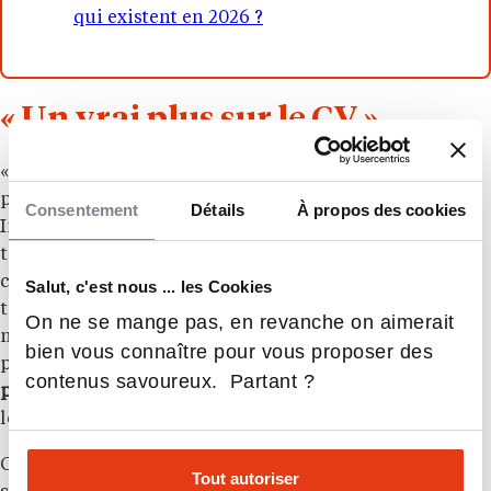
qui existent en 2026 ?
« Un vrai plus sur le CV »
« Via cette initiative, l’école s’est fixée deux missions
principales, détaille le Responsable du Programme
Consentement
Détails
À propos des cookies
Ingénieurs de l’ECE. La première consiste à former
tous les étudiants volontaires pour les monter en
compétences dès la première année. La deuxième à
Salut, c'est nous ... les Cookies
travailler sur des cas d’usage concrets et d’actualité
On ne se mange pas, en revanche on aimerait
majoritairement confiés par nos entreprises
bien vous connaître pour vous proposer des
partenaires. Cela représente
une belle expérience
contenus savoureux. Partant ?
professionnelle
pour les étudiants, et un vrai plus sur
leur CV ».
Certains des projets de ce laboratoire d’IA mutent en
Tout autoriser