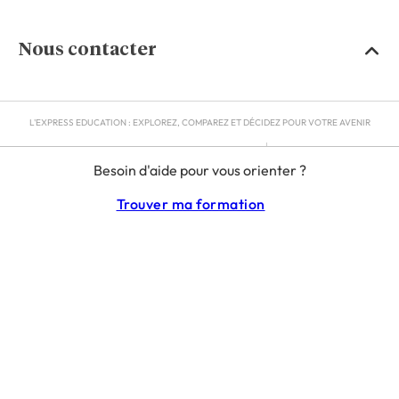
Nous contacter
L'EXPRESS EDUCATION : EXPLOREZ, COMPAREZ ET DÉCIDEZ POUR VOTRE AVENIR
MENTIONS LÉGALES
Besoin d'aide pour vous orienter ?
RGPD
CGU
Trouver ma formation