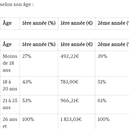
selon son âge :
Âge
1ère année (%)
1ère année (€)
2ème année (
Âge
1ère année (%)
1ère année (€)
2ème année (
Moins
27%
492,22€
39%
de 18
ans
18 à
43%
783,90€
51%
20 ans
21 à 25
53%
966,21€
61%
ans
26 ans
100%
1 823,03€
100%
et