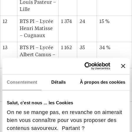
Louis Pasteur –
Lille
12
BTS PI – Lycée
1 374
24
15 %
Henri Matisse
– Cugnaux
13
BTS PI – Lycée
1 162
35
34 %
Albert Camus –
Nantes
14
BTS PI – Lycée
1 131
35
37 %
Philippe
Consentement
Détails
À propos des cookies
Lamour –
Nîmes
Salut, c'est nous ... les Cookies
15
BTS PI – Lycée
1 090
32
26 %
On ne se mange pas, en revanche on aimerait
Maurice
bien vous connaître pour vous proposer des
Genevoix –
contenus savoureux. Partant ?
Montrouge