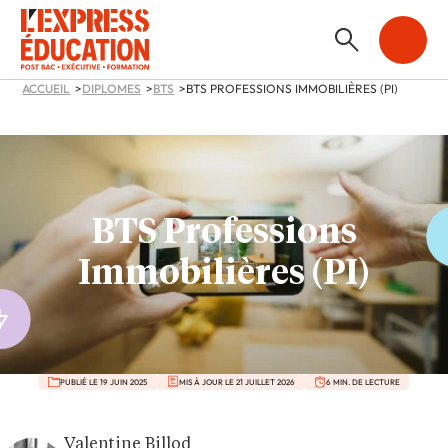
ACCUEIL
DIPLOMES
BTS
BTS PROFESSIONS IMMOBILIÈRES (PI)
BTS Professions
Immobilières (PI)
PUBLIÉ LE 19 JUIN 2025
MIS À JOUR LE 21 JUILLET 2026
6 MIN. DE LECTURE
Valentine Billod