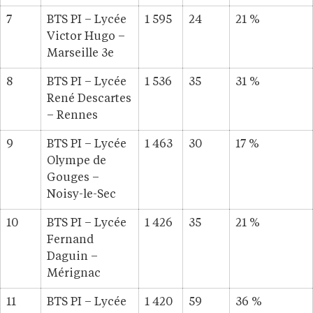
7
BTS PI – Lycée
1 595
24
21 %
Victor Hugo –
Marseille 3e
8
BTS PI – Lycée
1 536
35
31 %
René Descartes
– Rennes
9
BTS PI – Lycée
1 463
30
17 %
Olympe de
Gouges –
Noisy-le-Sec
10
BTS PI – Lycée
1 426
35
21 %
Fernand
Daguin –
Mérignac
11
BTS PI – Lycée
1 420
59
36 %