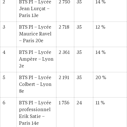
2
BTS PI – Lycée
2 750
35
14 %
Jean Lurçat –
Paris 13e
3
BTS PI – Lycée
2 718
35
12 %
Maurice Ravel
– Paris 20e
4
BTS PI – Lycée
2 361
35
14 %
Ampère – Lyon
2e
5
BTS PI – Lycée
2 191
35
20 %
Colbert – Lyon
8e
6
BTS PI – Lycée
1 756
24
11 %
professionnel
Erik Satie –
Paris 14e