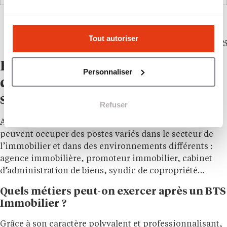
Tout autoriser
Source : Open Data Parcoursup 2025
BTS Professions Immobilières :
Personnaliser
quels sont les débouchés et quel
salaire ?
Refuser
Après un BTS Professions Immobilières, les diplômés
peuvent occuper des postes variés dans le secteur de
l’immobilier et dans des environnements différents :
agence immobilière, promoteur immobilier, cabinet
d’administration de biens, syndic de copropriété…
Quels métiers peut-on exercer après un BTS
Immobilier ?
Grâce à son caractère polyvalent et professionnalisant,