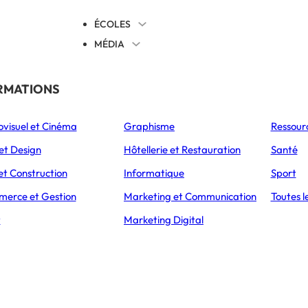
ÉCOLES
MÉDIA
EVENTS
TICALES
RMATIONS
S’ORIENTER
ovisuel et Cinéma
Graphisme
Ressour
L’Express Éducation
L’Express Éducation
L’E
as
Bachelors
Masters
et Design
Hôtellerie et Restauration
Santé
ACCUEIL
MÉTIERS
GESTIONNAIRE IMMOBILIER
et Construction
Informatique
Sport
erce et Gestion
Marketing et Communication
Toutes l
t
Marketing Digital
Devenir