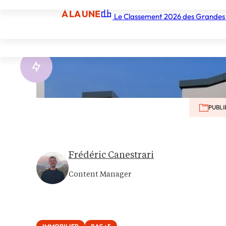
À LA UNE
ges
Le Classement 2026 des Grandes
À LA UNE
Les écoles
Les grandes écoles
Les orga
PUBLI
Frédéric Canestrari
Content Manager