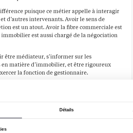
différence puisque ce métier appelle à interagir
es et d’autres intervenants. Avoir le sens de
rétion est un atout. Avoir la fibre commerciale est
 immobilier est aussi chargé de la négociation
r être médiateur, s’informer sur les
en matière d’immobilier, et être rigoureux
exercer la fonction de gestionnaire.
être property
Détails
vert aux titulaires d’un BTS professions
uvent poursuivre leur formation en optant pour
kies