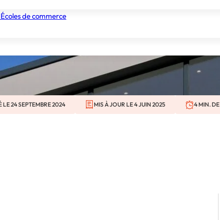
tionnaire immobi
 Écoles de commerce
nismes de formation
Tous les établissements
Nos experts
É LE 24 SEPTEMBRE 2024
MIS À JOUR LE 4 JUIN 2025
4 MIN. D