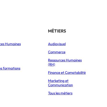
Référencer son école
THÉMATIQUES
MÉTIERS
ces Humaines
Orientation
Audiovisuel
xpress Éducation
Vie étudiante
Commerce
Formations
Ressources Humaines
(RH)
es formations
Parcoursup 2026
Finance et Comptabilité
Mon Master 2026
Marketing et
Partir à l’étranger
Communication
Tous les métiers