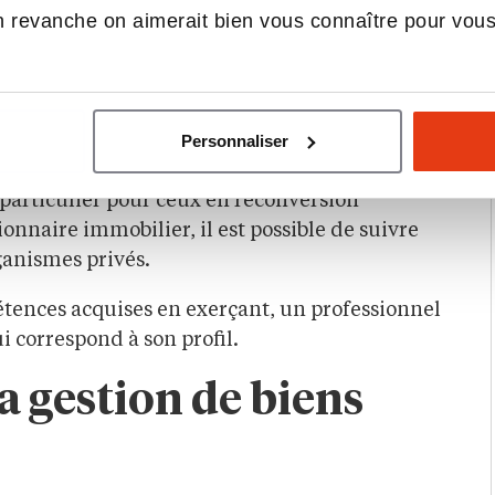
agement et droit de l’immobilier.
 revanche on aimerait bien vous connaître pour vou
ir une certification en techniques
 Un master (bac +5) en droit immobilier public
 biens fait également partie des cursus à
Personnaliser
andidats.
 particulier pour ceux en reconversion
ionnaire immobilier, il est possible de suivre
ganismes privés.
tences acquises en exerçant, un professionnel
i correspond à son profil.
la gestion de biens