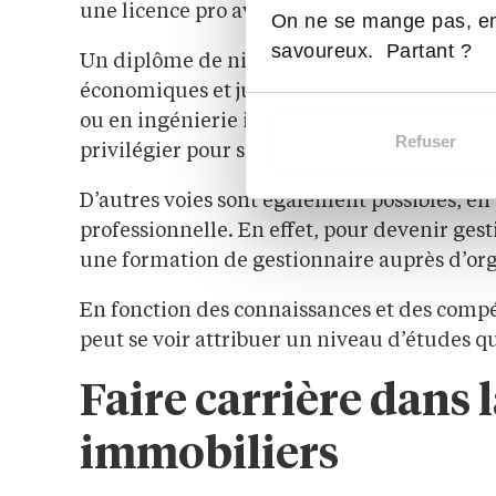
une licence pro avec une spécialité en man
On ne se mange pas, en
savoureux. Partant ?
Un diplôme de niveau bac +4 permet d’obten
économiques et juridiques de l’immobilier.
ou en ingénierie immobilière et gestion des
Refuser
privilégier pour se démarquer des autres c
D’autres voies sont également possibles, en
professionnelle. En effet, pour devenir gest
une formation de gestionnaire auprès d’or
En fonction des connaissances et des compé
peut se voir attribuer un niveau d’études qu
Faire carrière dans 
immobiliers