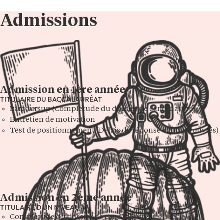
Admissions
Admission en 1ère année
TITULAIRE DU BACCALAURÉAT
Parcoursup (Complétude du dossier de candidature)
Entretien de motivation
Test de positionnement (Délais de réponse = 3 jours ouvrés)
Admission en 2ème année
TITULAIRE D'UN NIVEAU 4
Complétude du dossier de candidature