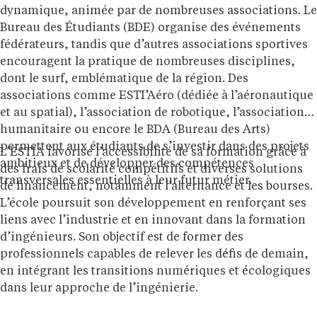
dynamique, animée par de nombreuses associations. Le
Bureau des Étudiants (BDE) organise des événements
fédérateurs, tandis que d’autres associations sportives
encouragent la pratique de nombreuses disciplines,
dont le surf, emblématique de la région. Des
associations comme ESTI’Aéro (dédiée à l’aéronautique
et au spatial), l’association de robotique, l’association
humanitaire ou encore le BDA (Bureau des Arts)
permettent aux étudiants de s’investir dans des projets
L’ESTIA favorise l’accessibilité de sa formation grâce à
ambitieux et de développer des compétences
des frais de scolarité compétitifs et diverses solutions
transversales essentielles à leur futur métier.
de financement, notamment l’alternance et les bourses.
L’école poursuit son développement en renforçant ses
liens avec l’industrie et en innovant dans la formation
d’ingénieurs. Son objectif est de former des
professionnels capables de relever les défis de demain,
en intégrant les transitions numériques et écologiques
dans leur approche de l’ingénierie.