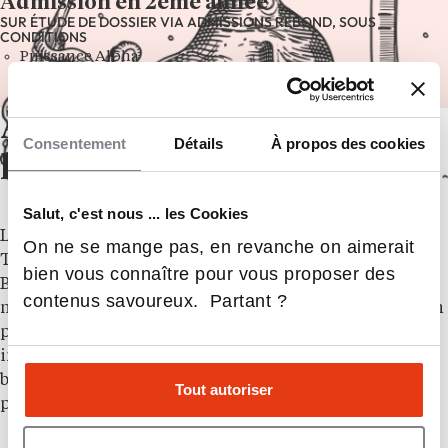
Admission en 2ème année
SUR ÉTUDE DE DOSSIER VIA ADMISSIONS REBOND, SOUS
CONDITIONS
Puissance Alpha
À propos de
Consentement
Détails
À propos des cookies
l’établissement
Salut, c'est nous ... les Cookies
L’école d’ingénieurs
ESTIA
(École Supérieure des
On ne se mange pas, en revanche on aimerait
Technologies Industrielles Avancées) est située à
bien vous connaître pour vous proposer des
Bidart, au sein de la technopole Izarbel. Animé par 3
contenus savoureux. Partant ?
moteurs : international, pluridisciplinarité, interaction
permanente avec l’entreprise. L’ESTIA forme des
ingénieurs généralistes trilingues, responsables de
bureaux d’études et méthodes, responsables de
Tout autoriser
production et responsables de grands projets.