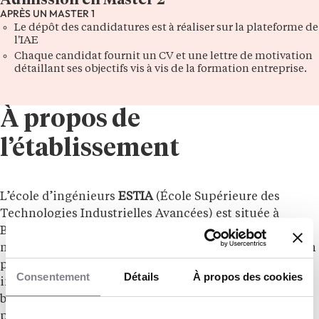
Admission en Master 2
APRÈS UN MASTER 1
Le dépôt des candidatures est à réaliser sur la plateforme de
l'IAE
Chaque candidat fournit un CV et une lettre de motivation
détaillant ses objectifs vis à vis de la formation entreprise.
À propos de
l’établissement
L’école d’ingénieurs
ESTIA
(École Supérieure des
Technologies Industrielles Avancées) est située à
Bidart, au sein de la technopole Izarbel. Animé par 3
moteurs : international, pluridisciplinarité, interaction
permanente avec l’entreprise. L’ESTIA forme des
Consentement
Détails
À propos des cookies
ingénieurs généralistes trilingues, responsables de
bureaux d’études et méthodes, responsables de
production et responsables de grands projets.