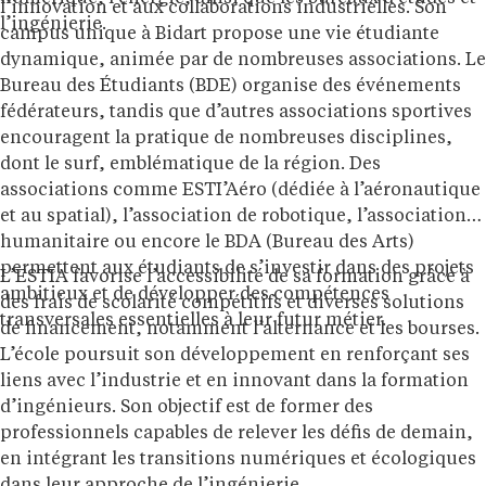
l’innovation et aux collaborations industrielles. Son
l’ingénierie.
campus unique à Bidart propose une vie étudiante
dynamique, animée par de nombreuses associations. Le
Bureau des Étudiants (BDE) organise des événements
fédérateurs, tandis que d’autres associations sportives
encouragent la pratique de nombreuses disciplines,
dont le surf, emblématique de la région. Des
associations comme ESTI’Aéro (dédiée à l’aéronautique
et au spatial), l’association de robotique, l’association
humanitaire ou encore le BDA (Bureau des Arts)
permettent aux étudiants de s’investir dans des projets
L’ESTIA favorise l’accessibilité de sa formation grâce à
ambitieux et de développer des compétences
des frais de scolarité compétitifs et diverses solutions
transversales essentielles à leur futur métier.
de financement, notamment l’alternance et les bourses.
L’école poursuit son développement en renforçant ses
liens avec l’industrie et en innovant dans la formation
d’ingénieurs. Son objectif est de former des
professionnels capables de relever les défis de demain,
en intégrant les transitions numériques et écologiques