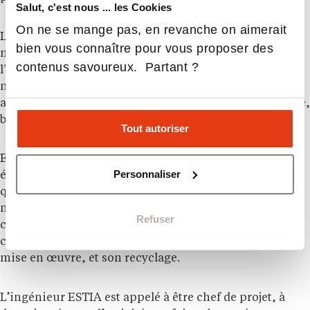
Salut, c'est nous ... les Cookies
On ne se mange pas, en revanche on aimerait
L’ESTIA les conduit à maîtriser aussi bien la
bien vous connaître pour vous proposer des
mécanique, l’électronique, que l’énergétique et
contenus savoureux. Partant ?
l’informatique afin qu’ils soient opérationnels dans de
nombreux secteurs d’activités : aéronautique,
automobile, énergie, environnement, agro-alimentaire,
biens d’équipements, informatique.
Tout autoriser
Expert en intégration, l’ingénieur ESTIA participe aux
Personnaliser
équipes projets aussi bien dans les grandes entreprises
que dans les PME. Il maîtrise l’ensemble des éléments
nécessaires à l’évolution du produit au cours de son
Refuser
cycle de vie, depuis l’expression des besoins, la
conception, la production, jusqu’à son exploitation, sa
mise en œuvre, et son recyclage.
L’ingénieur ESTIA est appelé à être chef de projet, à