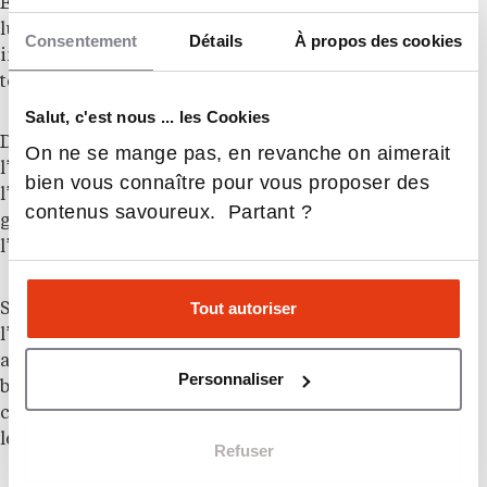
Elle répond aux besoins du secteur de l’hospitality, du
luxe et de la gastronomie, en formant des profils
Consentement
Détails
À propos des cookies
immédiatement opérationnels, alliant excellence
technique, savoir-être et vision managériale.
Salut, c'est nous ... les Cookies
Dans un contexte de transformation marqué par
On ne se mange pas, en revanche on aimerait
l’expérience client, la digitalisation et
bien vous connaître pour vous proposer des
l’internationalisation, Ferrières prépare une nouvelle
contenus savoureux. Partant ?
génération de talents capables de réinventer
l’hospitalité à l’échelle mondiale.
Tout autoriser
Son ADN repose sur quatre piliers : l’excellence,
l’humanité, l’innovation et la professionnalisation,
avec une pédagogie immersive centrée sur le learning
Personnaliser
by doing. L’école forme ainsi des profils complets,
combinant compétences techniques, soft skills et
leadership.
Refuser