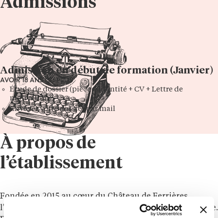
Admissions
Admission en début de formation (Janvier)
AVOIR 18 ANS OU PLUS
Étude de dossier (pièce d'identité + CV + Lettre de
motivation)
Envoyer votre dossier par mail
À propos de
l’établissement
Fondée en 2015 au cœur du Château de Ferrières,
l’École
Ferrières
s’inscrit dans un lieu chargé d’histoire.