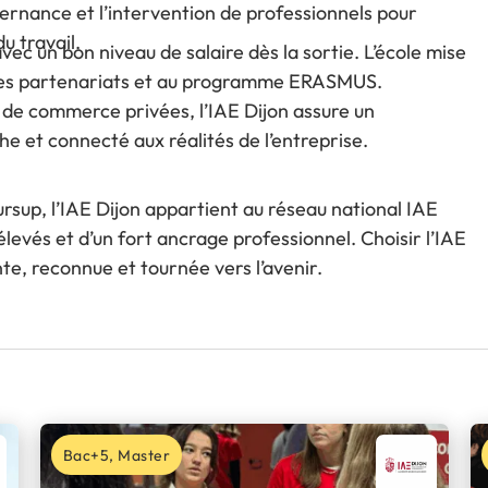
lternance et l’intervention de professionnels pour
u travail.
ec un bon niveau de salaire dès la sortie. L’école mise
à des partenariats et au programme ERASMUS.
 de commerce privées, l’IAE Dijon assure un
e et connecté aux réalités de l’entreprise.
ursup, l’IAE Dijon appartient au réseau national IAE
vés et d’un fort ancrage professionnel. Choisir l’IAE
te, reconnue et tournée vers l’avenir.
Bac+5, Master