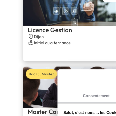
Licence Gestion
Dijon
Initial ou alternance
Bac+5, Master
Consentement
Master Contrôle de Gestion et
Salut, c'est nous ... les Coo