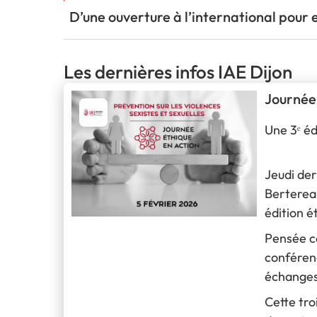
D’une ouverture à l’international pour 
Les dernières infos IAE Dijon
Journée
Une 3ᵉ éd
Jeudi der
Bertereau
édition é
Pensée co
conférenc
échanges
Cette tro