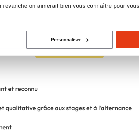
Tourisme et de la Culture
 revanche on aimerait bien vous connaître pour vou
(MATC)
Dijon
Initial ou alternance
Personnaliser
Voir les 8 programmes
nt et reconnu
et qualitative grâce aux stages et à l’alternance
ment