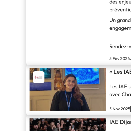
des enjeu
préventio
Un grand 
engagemen
Rendez-vo
5 Fév 2026
« Les IA
Les IAE s
avec Char
5 Nov 2025
IAE Dijo