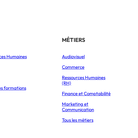
Référencer son école
THÉMATIQUES
MÉTIERS
ces Humaines
Orientation
Audiovisuel
xpress Éducation
Vie étudiante
Commerce
Formations
Ressources Humaines
(RH)
es formations
Parcoursup 2026
Finance et Comptabilité
Mon Master 2026
Marketing et
Partir à l’étranger
Communication
Tous les métiers