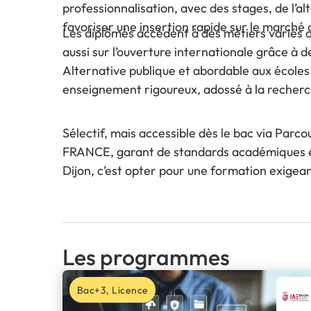
professionnalisation, avec des stages, de l’a
favoriser une insertion rapide sur le marché d
Les diplômés accèdent à des métiers variés av
aussi sur l’ouverture internationale grâce 
Alternative publique et abordable aux écoles
enseignement rigoureux, adossé à la recherch
Sélectif, mais accessible dès le bac via Parco
FRANCE, garant de standards académiques éle
Dijon, c’est opter pour une formation exigean
Les programmes
Bac+3, Licence