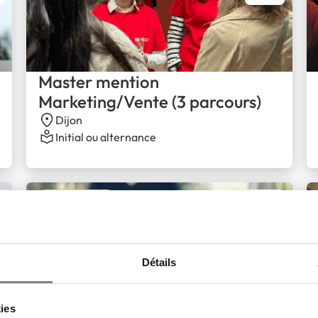
Master mention
Marketing/Vente (3 parcours)
Dijon
Initial ou alternance
Bac+5, Master
Détails
Master Management du
kies