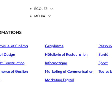
ÉCOLES
MÉDIA
EVENTS
TICALES
RMATIONS
S’ORIENTER
ovisuel et Cinéma
Graphisme
Ressour
L’Express Éducation
L’Express Éducation
L’E
as
Bachelors
Masters
et Design
Hôtellerie et Restauration
Santé
et Construction
Informatique
Sport
erce et Gestion
Marketing et Communication
Toutes l
t
Marketing Digital