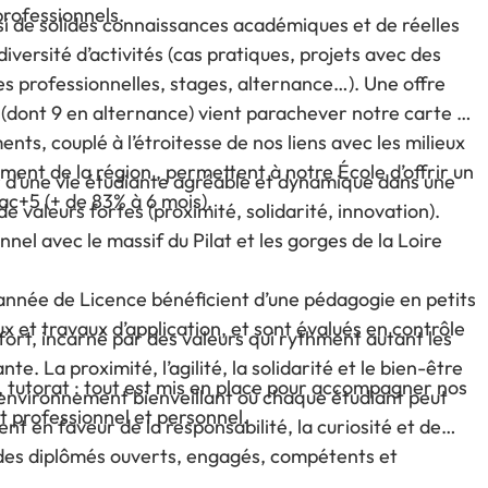
rofessionnels.
nsi de solides connaissances académiques et de réelles
versité d’activités (cas pratiques, projets avec des
 professionnelles, stages, alternance…). Une offre
s (dont 9 en alternance) vient parachever notre carte de
ts, couplé à l’étroitesse de nos liens avec les milieux
ment de la région , permettent à notre École d’offrir un
er d’une vie étudiante agréable et dynamique dans une
ac+5 (+ de 83% à 6 mois).
 de valeurs fortes (proximité, solidarité, innovation).
nnel avec le massif du Pilat et les gorges de la Loire
 année de Licence bénéficient d’une pédagogie en petits
t travaux d’application, et sont évalués en contrôle
fort, incarné par des valeurs qui rythment autant les
e. La proximité, l’agilité, la solidarité et le bien-être
, tutorat : tout est mis en place pour accompagner nos
environnement bienveillant où chaque étudiant peut
et professionnel et personnel.
t en faveur de la responsabilité, la curiosité et de
 des diplômés ouverts, engagés, compétents et