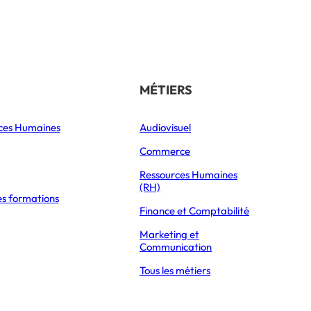
Référencer son école
THÉMATIQUES
MÉTIERS
ces Humaines
Orientation
Audiovisuel
xpress Éducation
Vie étudiante
Commerce
Formations
Ressources Humaines
(RH)
es formations
Parcoursup 2026
Finance et Comptabilité
Mon Master 2026
Marketing et
Partir à l’étranger
Communication
Tous les métiers