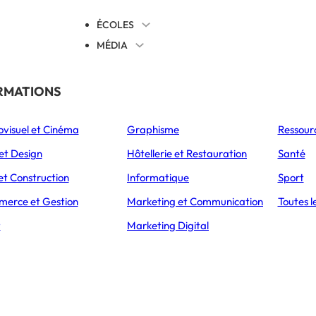
ÉCOLES
MÉDIA
EVENTS
TICALES
RMATIONS
S’ORIENTER
ovisuel et Cinéma
Graphisme
Ressour
L’Express Éducation
L’Express Éducation
L’E
as
Bachelors
Masters
et Design
Hôtellerie et Restauration
Santé
et Construction
Informatique
Sport
erce et Gestion
Marketing et Communication
Toutes l
t
Marketing Digital