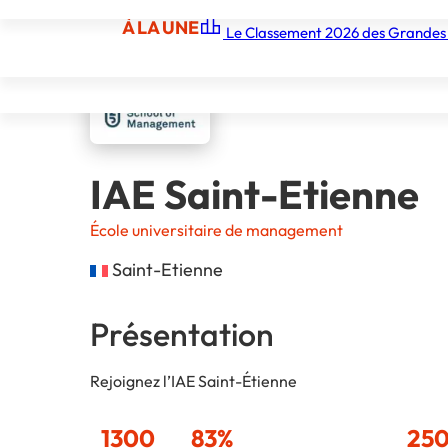
À LA UNE
Le Classement 2026 des Grandes
À LA UNE
Les écoles
Les grandes écoles
Les orga
IAE Saint-Etienne
École universitaire de management
Saint-Etienne
Présentation
Rejoignez l’IAE Saint-Étienne
1300
83%
25