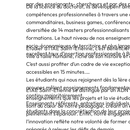
par des enseignants- chercheurs et par des p
De la licence au doctorat, ils développent ai
compétences professionnelles à travers une di
commanditaires, business games, conférences
diversifiée de 14 masters professionnalisant
formations. Le haut niveau de nos enseignemen
socio-économiques du territoire et plus large
Étudier à l’IAE Saint-Etienne, c’est bénéfici
excellent taux d’insertion professionnelle à B
ville à taille humaine, riche de son histoire et
C’est aussi profiter d’un cadre de vie exceptio
accessibles en 15 minutes.
Les étudiants qui nous rejoignent dès la 1ère
groupes mêlant enseignements fondamentaux e
L’IAE Saint-Étienne se distingue par un ADN 
continu majoritairement.
enseignements que les projets et la vie étudiant
Enseignants référents, entretiens individuels
sont au cœur de notre pédagogie, créant un 
étudiants dans la concrétisation de leur proj
pleinement s’épanouir. Enfin, notre engagemen
l’innovation reflète notre volonté de former
préparés à relever les défis de demain.