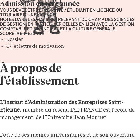
Admission en 1ère année
VOUS DEVEZ ÊTRE ÉTUDIANTE / ÉTUDIANT EN LICENCE OU
TITULAIRE D’UNE LICENCE
NOTES DANS LES MATIÈRES RELEVANT DU CHAMP DES SCIENCES
DE GESTION, EN PARTICULIER CELLES EN LIEN AVEC LA GESTION
COMPTABLE ET FINANCIÈRE ET LA CULTURE GÉNÉRALE
SCORE IAE-MESSAGE
Dossier
CV et lettre de motivation
À propos de
l’établissement
L’Institut d’Administration des Entreprises Saint-
Étienne
, membre du réseau IAE FRANCE est l’école de
management de l’Université Jean Monnet.
Forte de ses racines universitaires et de son ouverture