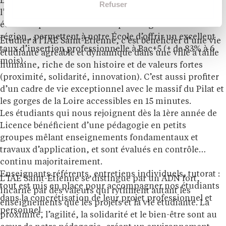
Le haut niveau de nos enseignements, couplé à
Refuser
l’étroitesse de nos liens avec les milieux socio-
économiques du territoire et plus largement de la
région , permettent à notre École d’offrir un excellent
Étudier à l’IAE Saint-Etienne, c’est bénéficier d’une vie
taux d’insertion professionnelle à Bac+5 (+ de 83% à 6
étudiante agréable et dynamique dans une ville à taille
mois).
humaine, riche de son histoire et de valeurs fortes
(proximité, solidarité, innovation). C’est aussi profiter
d’un cadre de vie exceptionnel avec le massif du Pilat et
les gorges de la Loire accessibles en 15 minutes.
Les étudiants qui nous rejoignent dès la 1ère année de
Licence bénéficient d’une pédagogie en petits
groupes mêlant enseignements fondamentaux et
travaux d’application, et sont évalués en contrôle
continu majoritairement.
Enseignants référents, entretiens individuels, tutorat :
L’IAE Saint-Étienne se distingue par un ADN fort,
tout est mis en place pour accompagner nos étudiants
incarné par des valeurs qui rythment autant les
dans la concrétisation de leur projet professionnel et
enseignements que les projets et la vie étudiante. La
personnel.
proximité, l’agilité, la solidarité et le bien-être sont au