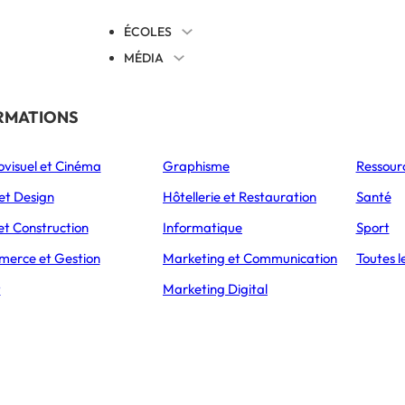
ÉCOLES
MÉDIA
EVENTS
TICALES
RMATIONS
S’ORIENTER
ovisuel et Cinéma
Graphisme
Ressour
L’Express Éducation
L’Express Éducation
L’E
as
Bachelors
Masters
et Design
Hôtellerie et Restauration
Santé
ES ACTUALITÉS DE IAELYON SCHOOL OF MANAGEMENT
et Construction
Informatique
Sport
erce et Gestion
Marketing et Communication
Toutes l
t
Marketing Digital
yon School of