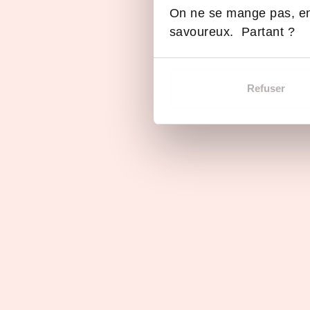
On ne se mange pas, en
Les programmes
savoureux. Partant ?
Bac+3, Bachelor
Refuser
Bachelor – Marketing Digital
Commercial (MDC)
Paris
initial