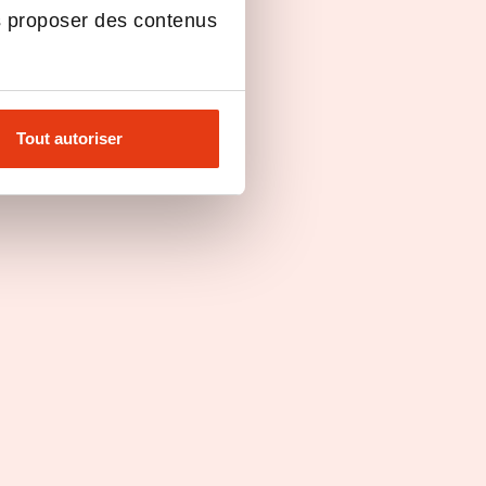
s proposer des contenus
Tout autoriser
Mastère – Management, Achat
et Supply Chain
initial ou alternance
Bac+3, Bachelor