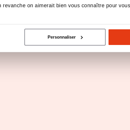
 revanche on aimerait bien vous connaître pour vou
Personnaliser
Mastère – Développeur
d’Affaires Internationales
initial ou alternance
Bac+3, Bachelor