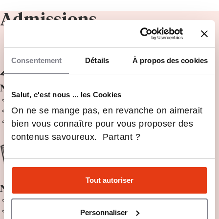
Admissions
Consentement
Détails
À propos des cookies
Niveau Bac ou équivalent
Salut, c'est nous ... les Cookies
Candidature et questionnaire en ligne
On ne se mange pas, en revanche on aimerait
Épreuve écrite en ligne
Entretien de motivation
bien vous connaître pour vous proposer des
contenus savoureux. Partant ?
Tout autoriser
Niveau Bac+1 ou équivalent
Candidature et questionnaire en ligne
Épreuve écrite en ligne
Personnaliser