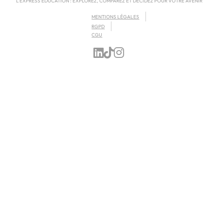
L'EXPRESS EDUCATION : EXPLOREZ, COMPAREZ ET DÉCIDEZ POUR VOTRE AVENIR
MENTIONS LÉGALES
RGPD
CGU