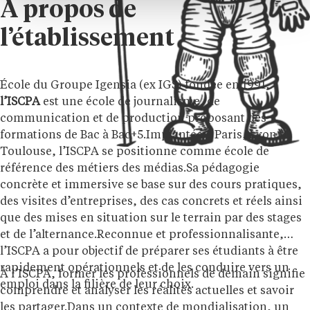
À propos de
l’établissement
École du Groupe Igensia (ex IGS) fondée en 1991,
l’ISCPA
est une école de journalisme, de
communication et de production proposant des
formations de Bac à Bac+5.Implantée à Paris, Lyon et
Toulouse, l’ISCPA se positionne comme école de
référence des métiers des médias.Sa pédagogie
concrète et immersive se base sur des cours pratiques,
des visites d’entreprises, des cas concrets et réels ainsi
que des mises en situation sur le terrain par des stages
et de l’alternance.Reconnue et professionnalisante,
l’ISCPA a pour objectif de préparer ses étudiants à être
rapidement opérationnels et de les conduire vers un
À l’ISCPA, former les professionnels de demain signifie
emploi dans la filière de leur choix.
comprendre et analyser les réalités actuelles et savoir
les partager.Dans un contexte de mondialisation, un