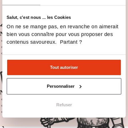
Salut, c'est nous ... les Cookies
On ne se mange pas, en revanche on aimerait
Niveau Bac+3 ou équivalent
bien vous connaître pour vous proposer des
Candidature et questionnaire en ligne
contenus savoureux. Partant ?
Épreuve écrite en ligne
Entretien de motivation
Tout autoriser
Personnaliser
Niveau Bac+4 ou équivalent
Candidature et questionnaire en ligne
Refuser
Épreuve écrite en ligne
Entretien de motivation