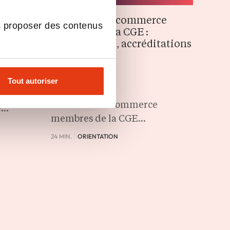
Les écoles de commerce
es
s proposer des contenus
membres de la CGE :
ieures
recrutements, accréditations
et campus
25 MAI 2026
Tout autoriser
ormales
Les écoles de commerce
e…
membres de la CGE…
24 MIN.
ORIENTATION