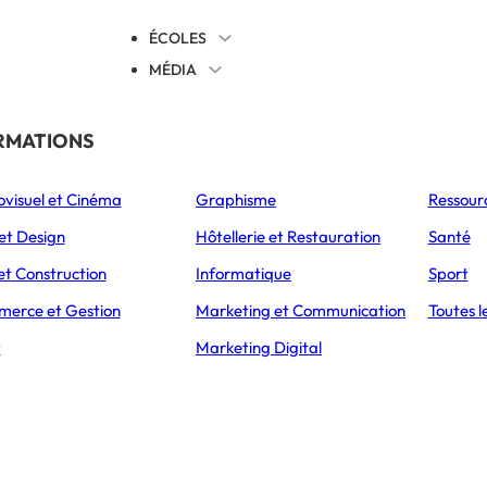
ÉCOLES
MÉDIA
EVENTS
TICALES
RMATIONS
S’ORIENTER
ovisuel et Cinéma
Graphisme
Ressour
L’Express Éducation
L’Express Éducation
L’E
as
Bachelors
Masters
et Design
Hôtellerie et Restauration
Santé
et Construction
Informatique
Sport
erce et Gestion
Marketing et Communication
Toutes l
liam Lamotte
t
Marketing Digital