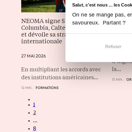
Salut, c'est nous ... les Coo
Les éco
On ne se mange pas, en
membres
NEOMA signe Stanford,
savoureux. Partant ?
repère
Columbia, Caltech, Cornell…
et dévoile sa stratégie
25 MAI 20
internationale
Refuser
Vous ch
27 MAI 2026
d’ingén
la…
En multipliant les accords avec
des institutions américaines…
15 MIN.
OR
12 MIN.
FORMATIONS
1
2
…
8