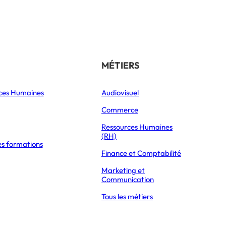
Référencer son école
THÉMATIQUES
MÉTIERS
ces Humaines
Orientation
Audiovisuel
xpress Éducation
Vie étudiante
Commerce
Formations
Ressources Humaines
(RH)
es formations
Parcoursup 2026
Finance et Comptabilité
Mon Master 2026
Marketing et
Partir à l’étranger
Communication
Tous les métiers