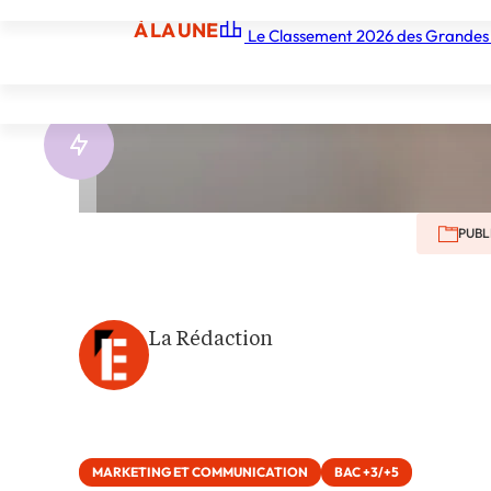
À LA UNE
chef
Le Classement 2026 des Grandes
À LA UNE
Les écoles
Les grandes écoles
Les orga
PUBL
La Rédaction
MARKETING ET COMMUNICATION
BAC +3/+5