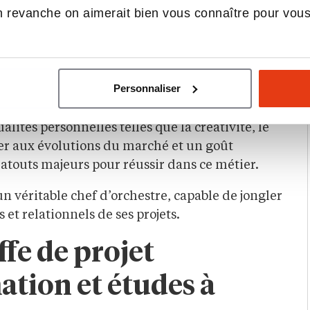
t, les outils de marketing digital et les
 revanche on aimerait bien vous connaître pour vou
 projets de A à Z, en fédérant les équipes autour
e maîtrise de l’anglais est indispensable pour
Personnaliser
el international.
ités personnelles telles que la créativité, le
pter aux évolutions du marché et un goût
 atouts majeurs pour réussir dans ce métier.
un véritable chef d’orchestre, capable de jongler
 et relationnels de ses projets.
fe de projet
ation et études à