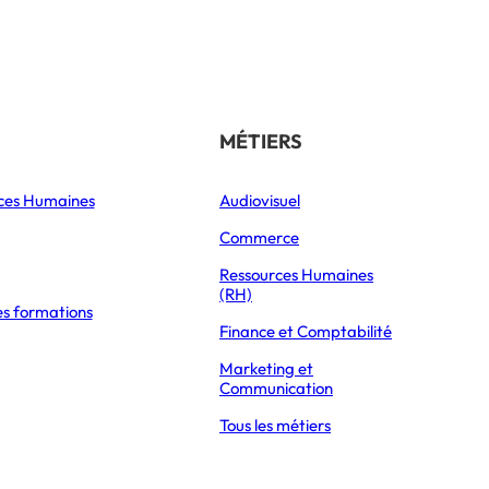
Référencer son école
THÉMATIQUES
MÉTIERS
ces Humaines
Orientation
Audiovisuel
xpress Éducation
Vie étudiante
Commerce
Formations
Ressources Humaines
(RH)
es formations
Parcoursup 2026
Finance et Comptabilité
Mon Master 2026
Marketing et
Partir à l’étranger
Communication
Tous les métiers