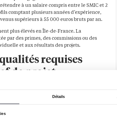
rétendre à un salaire compris entre le SMIC et 2
ofils comptant plusieurs années d’expérience,
evenus supérieurs à 55 000 euros bruts par an.
ement plus élevés en Île-de-France. La
ée par des primes, des commissions ou des
iduelle et aux résultats des projets.
qualités requises
ef de projet
Détails
 des projets, il est indispensable de combiner
s marketing avec de solides qualités
kies
rojet marketing efficace doit être à l’aise avec