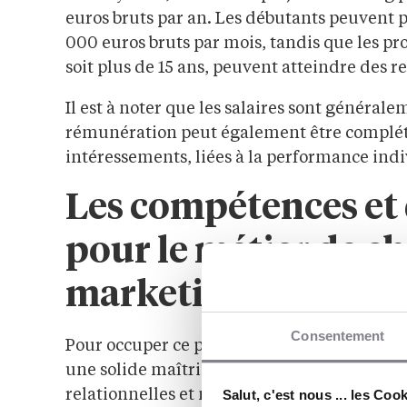
euros bruts par an. Les débutants peuvent p
000 euros bruts par mois, tandis que les pr
soit plus de 15 ans, peuvent atteindre des r
Il est à noter que les salaires sont général
rémunération peut également être complét
intéressements, liées à la performance indiv
Les compétences et 
pour le métier de ch
marketing
Consentement
Pour occuper ce poste au cœur de la gestion
une solide maîtrise des outils et technique
Salut, c'est nous ... les Coo
relationnelles et managériales. Un chef de p