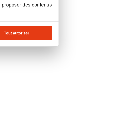
s proposer des contenus
Tout autoriser