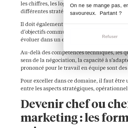
les chiffres, les logiciels de gestion de proje
On ne se mange pas, en
différentes stratégies de communication.
savoureux. Partant ?
Il doit également être capable de mener des
d’objectifs communs. De plus, une excellent
Refuser
évoluer dans un environnement professionn
Au-delà des compétences techniques, les qual
sens de la négociation, la capacité à s’ada
prononcé pour le travail en équipe sont des
Pour exceller dans ce domaine, il faut être 
entre les aspects stratégiques, opérationnels
Devenir chef ou chef
marketing : les form