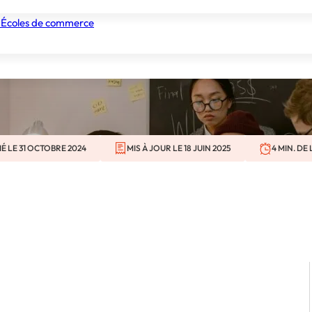
 de projet mark
 Écoles de commerce
nismes de formation
Tous les établissements
Nos experts
IÉ LE 31 OCTOBRE 2024
MIS À JOUR LE 18 JUIN 2025
4 MIN. DE