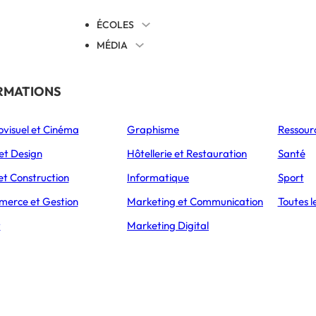
ÉCOLES
MÉDIA
EVENTS
TICALES
RMATIONS
S’ORIENTER
ovisuel et Cinéma
Graphisme
Ressour
L’Express Éducation
L’Express Éducation
L’E
as
Bachelors
Masters
et Design
Hôtellerie et Restauration
Santé
ACCUEIL
MÉTIERS
CHEF DE PROJET MARKETING
et Construction
Informatique
Sport
erce et Gestion
Marketing et Communication
Toutes l
t
Marketing Digital
Devenir