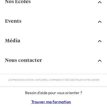
Nos Écoles
Events
Média
Nous contacter
L'EXPRESS EDUCATION : EXPLOREZ, COMPAREZ ET DÉCIDEZ POUR VOTRE AVENIR
MENTIONS LÉGALES
Besoin d'aide pour vous orienter ?
RGPD
CGU
Trouver ma formation