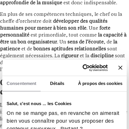
approfondie de la musique
est donc indispensable.
En plus de ses compétences techniques, le chef ou la
cheffe d’orchestre doit
développer des qualités
humaines pour mener à bien son rôle
. Une
forte
personnalité
est primordiale, tout comme
la capacité à
être un bon organisateur
. Un
sens de l’écoute
, de
la
patience
et de
bonnes aptitudes relationnelles
sont
également nécessaires. La
rigueur
et la
discipline
sont
des atouts majeurs pour coordonner efficacement
l’ensemble de l’orchestre.
Quel est le salaire d’un chef
Consentement
Détails
À propos des cookies
d’orchestre ?
Salut, c'est nous ... les Cookies
Le salaire d’un chef d’orchestre est principalement
influencé par son expérience et sa réputation. Bien que
On ne se mange pas, en revanche on aimerait
la majorité de ces professionnels travaillent sous le
bien vous connaître pour vous proposer des
régime de l’intermittence, une petite fraction est
contenus savoureux. Partant ?