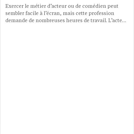
Exercer le métier d’acteur ou de comédien peut
sembler facile à l’écran, mais cette profession
demande de nombreuses heures de travail. L’acteur
donne vie à des personnages dans des films, des
séries, au théâtre ou dans des publicités. Si cette
carrière vous passionne, voici les étapes à suivre
pour percer dans ce domaine.