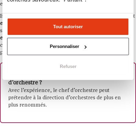
employée en tant que salariés.
En début de carrière, un chef d’orchestre salarié perçoit
environ 3 000 euros bruts par mois
. À ce montant
Tout autoriser
s’ajoutent le
s cachets de concert
, qui peuvent
varier
entre 8 000 et 20 000 euros bruts pour un débutant
. Les
chefs d’orchestre
les plus renommés
, quant à eux,
Personnaliser
peuvent
dépasser un million d’euros par an
.
Refuser
Comment évolue la carrière d’un chef
d’orchestre ?
Avec l’expérience, le chef d’orchestre peut
prétendre à la direction d’orchestres de plus en
plus renommés.