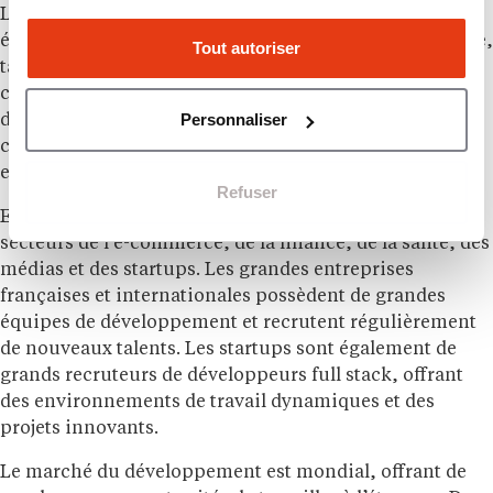
Le métier de développeur full stack est en constante
évolution et offre de multiples opportunités de carrière,
Tout autoriser
tant en France qu’à l’international. La demande pour
ces profils est particulièrement forte en raison de la
Personnaliser
digitalisation croissante de l’économie et du besoin
constant de développer de nouvelles applications web
et mobiles.
Refuser
En France, ces professionnels sont recherchés dans les
secteurs de l’e-commerce, de la finance, de la santé, des
médias et des startups. Les grandes entreprises
françaises et internationales possèdent de grandes
équipes de développement et recrutent régulièrement
de nouveaux talents. Les startups sont également de
grands recruteurs de développeurs full stack, offrant
des environnements de travail dynamiques et des
projets innovants.
Le marché du développement est mondial, offrant de