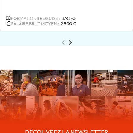
endosser les rôles d'architecte et de gestionnaire de
l'infrastructure réseau, qui permet à tous les
FORMATIONS REQUISE :
BAC +3
utilisateurs de communiquer et d'accéder aux
SALAIRE BRUT MOYEN :
2 500 €
ressources informatiques.
DÉCOUVREZ LA NEWSLETTER