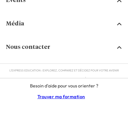
Events
Média
Nous contacter
L'EXPRESS EDUCATION : EXPLOREZ, COMPAREZ ET DÉCIDEZ POUR VOTRE AVENIR
MENTIONS LÉGALES
Besoin d'aide pour vous orienter ?
RGPD
CGU
Trouver ma formation