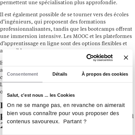
permettent une spécialisation plus approfondie.
Il est également possible de se tourner vers des écoles
d’ingénieurs, qui proposent des formations
professionnalisantes, tandis que les bootcamps offrent
une immersion intensive. Les MOOC et les plateformes
d’apprentissage en ligne sont des options flexibles et
accessibles.
Enfin,
l’autoformation pour apprendre à coder
, grâce
aux tutoriels en ligne et aux projets personnels, est un
Consentement
Détails
À propos des cookies
complément indispensable à toute formation initiale.
Le choix du parcours dépendra de votre profil, de vos
objectifs professionnels et de votre budget.
Salut, c'est nous ... les Cookies
Les opportunités de carrière et
On ne se mange pas, en revanche on aimerait
bien vous connaître pour vous proposer des
perspectives professionnelles en
contenus savoureux. Partant ?
2026