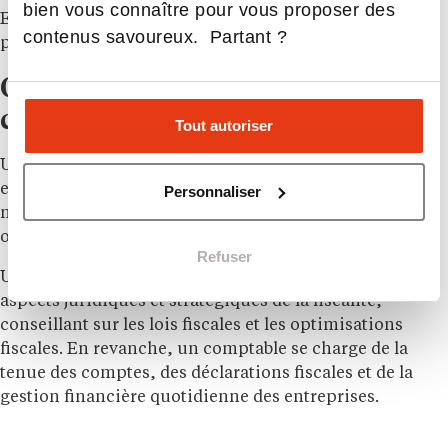
bien vous connaître pour vous proposer des
En cabinet, il peut aspirer à devenir associé en
contenus savoureux. Partant ?
progressant dans ses responsabilités et sa clientèle.
Quelle est la différence entre un
comptable et un fiscaliste ?
Tout autoriser
Un fiscaliste est souvent confondu avec un comptable
en raison de leurs connaissances approfondies en
Personnaliser
matière fiscale et de leur rôle dans la gestion des
obligations fiscales et des stratégies comptables.
Refuser
Un fiscaliste se concentre principalement sur les
aspects juridiques et stratégiques de la fiscalité,
conseillant sur les lois fiscales et les optimisations
fiscales. En revanche, un comptable se charge de la
tenue des comptes, des déclarations fiscales et de la
gestion financière quotidienne des entreprises.