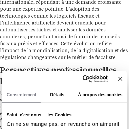
internationale, répondant à une demande croissante
pour une expertise pointue. L’adoption des
technologies comme les logiciels fiscaux et
l’intelligence artificielle devient cruciale pour
automatiser les tâches et analyser les données
complexes, permettant ainsi de fournir des conseils
fiscaux précis et efficaces. Cette évolution reflète
l’impact de la mondialisation, de la digitalisation et des
régulations changeantes sur le métier de fiscaliste.
Perspectives professionnelles
pour un fiscaliste
Un fiscaliste peut évoluer dans sa carrière en se
Consentement
Détails
À propos des cookies
spécialisant dans des domaines comme la fiscalité
internationale ou la TVA, notamment dans de grandes
entreprises. Il peut accéder à des postes de directeur
Salut, c'est nous ... les Cookies
fiscal, de consultant en cabinet d’expertise-comptable,
On ne se mange pas, en revanche on aimerait
voire de directeur juridique et fiscal avec l’expérience.