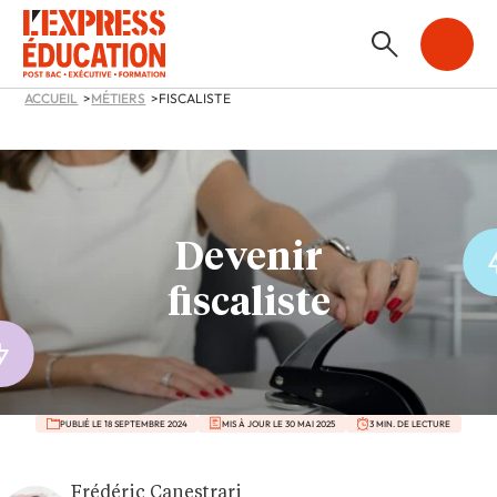
ACCUEIL
MÉTIERS
FISCALISTE
Devenir
fiscaliste
PUBLIÉ LE 18 SEPTEMBRE 2024
MIS À JOUR LE 30 MAI 2025
3 MIN. DE LECTURE
Frédéric Canestrari