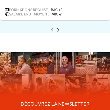
financière. En outre, il conseille la clientèle sur les
investissements et les placements, tout en
FORMATIONS REQUISE :
BAC +2
orientant les clients vers d'autres spécialistes de la
SALAIRE BRUT MOYEN :
1 980 €
banque lorsque cela est nécessaire. Sa capacité à
établir des relations de confiance et à fournir des
conseils personnalisés est essentielle pour assurer
la satisfaction et la fidélisation des clients. Devenir
chargé de clientèle d'entreprise, c’est plonger dans
un univers dynamique où chaque interaction peut
transformer une opportunité en succès durable.
DÉCOUVREZ LA NEWSLETTER