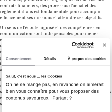
contrats financiers, des processus d’achat et des
réglementations est fondamentale pour accomplir
efficacement ses missions et atteindre ses objectifs.
Un sens de l’écoute aiguisé et des compétences en
communication sont indispensables pour mener
efficacement les négociations avec les fournisseurs et
obtenir les conditions les plus avantageuses. La
curiosité intellectuelle joue également un rôle clé,
permettant une compréhension approfondie des
Consentement
Détails
À propos des cookies
techniques de production et des produits, facilitant
ainsi la prise de décisions éclairées.
Salut, c'est nous ... les Cookies
Le poste de directeur des achats requiert une bonne
On ne se mange pas, en revanche on aimerait
résistance au stress, car il implique souvent la gestion
bien vous connaître pour vous proposer des
simultanée de multiples projets. La maîtrise de l’anglais
contenus savoureux. Partant ?
est généralement exigée, les négociations pouvant
s’étendre à l’échelle internationale.