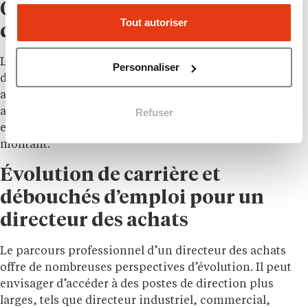
Quel est le salaire d’un directeur
Tout autoriser
des achats en 2026 ?
Le salaire d’un directeur des achats débutant est
Personnaliser
d’environ 35 000 euros bruts par an. Avec quelques
années d’expérience, la rémunération annuelle peut
Refuser
atteindre entre 75 000 et 85 000 euros bruts. Le secteur
et la taille de l’entreprise influencent également ce
montant.
Évolution de carrière et
débouchés d’emploi pour un
directeur des achats
Le parcours professionnel d’un directeur des achats
offre de nombreuses perspectives d’évolution. Il peut
envisager d’accéder à des postes de direction plus
larges, tels que directeur industriel, commercial,