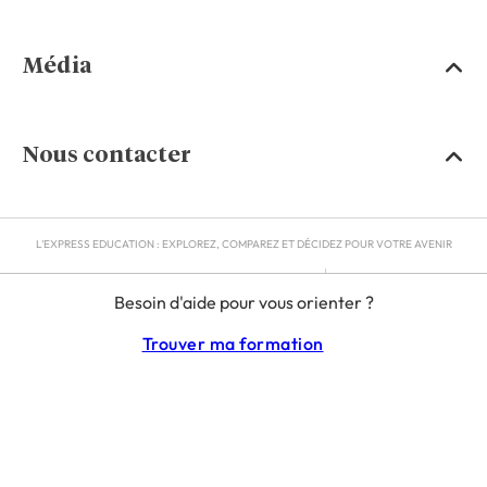
Média
Nous contacter
L'EXPRESS EDUCATION : EXPLOREZ, COMPAREZ ET DÉCIDEZ POUR VOTRE AVENIR
MENTIONS LÉGALES
Besoin d'aide pour vous orienter ?
RGPD
CGU
Trouver ma formation