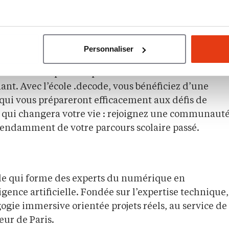
 permet un encadrement ultra-personnalisé,
ère à chaque apprenant. Vous serez en mesure de
ue en compétences professionnelles concrètes et
Personnaliser
u travail.
unité en or pour les profils motivés et déterminés à
nt. Avec l’école .decode, vous bénéficiez d’une
s qui vous prépareront efficacement aux défis de
x qui changera votre vie : rejoignez une communaut
épendamment de votre parcours scolaire passé.
ide qui forme des experts du numérique en
nce artificielle. Fondée sur l’expertise technique,
agogie immersive orientée projets réels, au service de
œur de Paris.