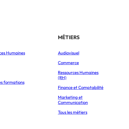
Référencer son école
THÉMATIQUES
MÉTIERS
ces Humaines
Orientation
Audiovisuel
xpress Éducation
Vie étudiante
Commerce
Formations
Ressources Humaines
(RH)
es formations
Parcoursup 2026
ez l’école sans perdre
Finance et Comptabilité
Mon Master 2026
Marketing et
Partir à l’étranger
Communication
Tous les métiers
DÉCOUVRIR LE RÉSEAU