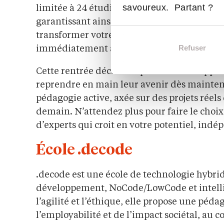
savoureux. Partant ?
limitée à 24 étudiants. Cette organisation
garantissant ainsi une attention particuli
transformer votre passion pour le numériq
Refuser
immédiatement applicables sur le marché d
Cette rentrée décalée représente une opport
reprendre en main leur avenir dès maintena
pédagogie active, axée sur des projets réel
demain. N’attendez plus pour faire le choi
d’experts qui croit en votre potentiel, ind
École .decode
.decode est une école de technologie hybr
développement, NoCode/LowCode et intellige
l’agilité et l’éthique, elle propose une péd
l’employabilité et de l’impact sociétal, au c