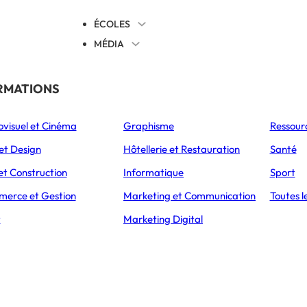
ÉCOLES
MÉDIA
EVENTS
TICALES
RMATIONS
S’ORIENTER
ovisuel et Cinéma
Graphisme
Ressour
L’Express Éducation
L’Express Éducation
L’E
as
Bachelors
Masters
et Design
Hôtellerie et Restauration
Santé
et Construction
Informatique
Sport
S
erce et Gestion
Marketing et Communication
Toutes l
nvier version .decode : Intégr
t
Marketing Digital