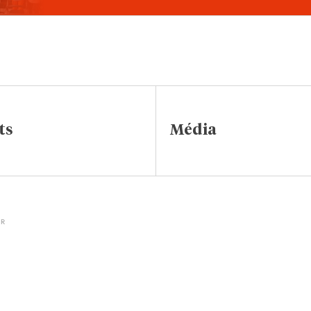
ts
Média
IR