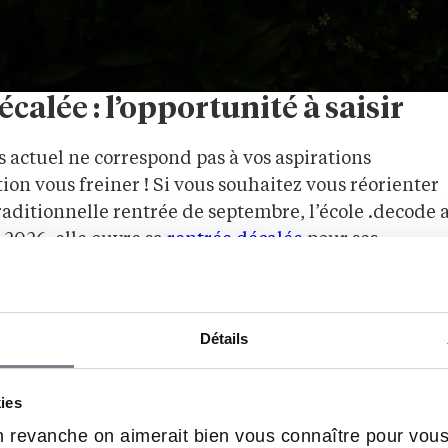
calée : l’opportunité à saisir
s actuel ne correspond pas à vos aspirations
tion vous freiner ! Si vous souhaitez vous réorienter
raditionnelle rentrée de septembre, l’école .decode 
 2026, elle ouvre sa
rentrée décalée
pour ses
mmersion intensive, permettant de rattraper les co
Détails
cette formule, vous aurez l’opportunité d’intégrer 
olide et préparé. Cette approche est idéale pour ce
écidé et réfléchi.
kies
 revanche on aimerait bien vous connaître pour vou
 cadre à taille humaine, où chaque promotion est