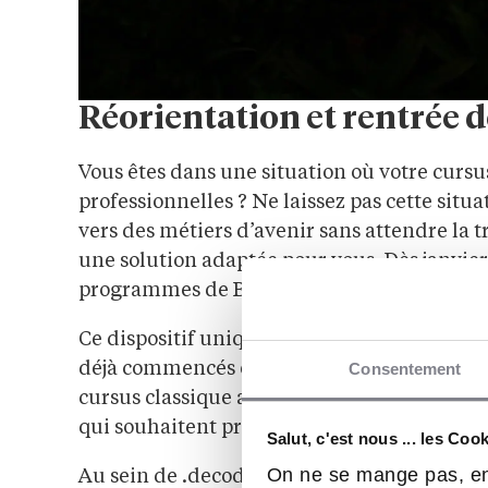
Réorientation et rentrée dé
Vous êtes dans une situation où votre cursu
professionnelles ? Ne laissez pas cette situa
vers des métiers d’avenir sans attendre la t
une solution adaptée pour vous. Dès janvier
programmes de Bachelors et Mastères.
Ce dispositif unique est conçu comme une i
Consentement
déjà commencés en septembre 2025. Grâce à 
cursus classique avec un niveau technique s
qui souhaitent prendre un nouveau départ d
Salut, c'est nous ... les Coo
On ne se mange pas, en
Au sein de .decode, vous évoluerez dans un