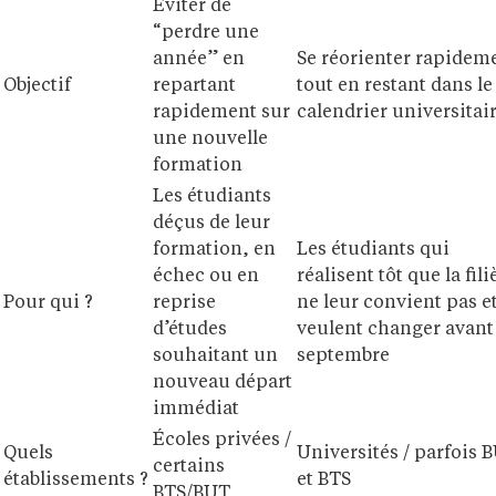
Éviter de
“perdre une
année” en
Se réorienter rapidem
Objectif
repartant
tout en restant dans le
rapidement sur
calendrier universitai
une nouvelle
formation
Les étudiants
déçus de leur
formation, en
Les étudiants qui
échec ou en
réalisent tôt que la fili
Pour qui ?
reprise
ne leur convient pas e
d’études
veulent changer avant
souhaitant un
septembre
nouveau départ
immédiat
Écoles privées /
Quels
Universités / parfois 
certains
établissements ?
et BTS
BTS/BUT