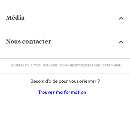
Média
Nous contacter
L'EXPRESS EDUCATION : EXPLOREZ, COMPAREZ ET DÉCIDEZ POUR VOTRE AVENIR
MENTIONS LÉGALES
Besoin d'aide pour vous orienter ?
RGPD
CGU
Trouver ma formation