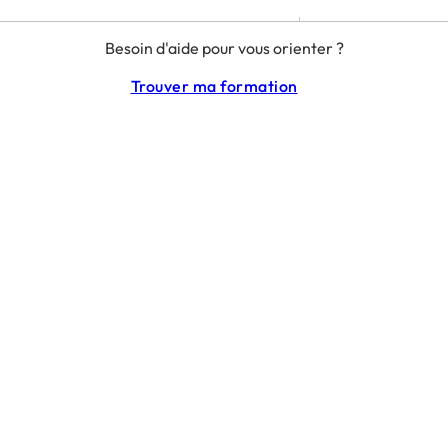
MENTIONS LÉGALES
Besoin d'aide pour vous orienter ?
RGPD
CGU
Trouver ma formation