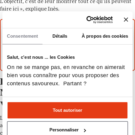
L’objectif, c’est de leur montrer tout ce qu’ils peuvent
faire ici », explique Inès.
Bon à savoir
Consentement
Détails
À propos des cookies
Tout savoir sur les oraux à NEOMA Business
School.
Salut, c'est nous ... les Cookies
On ne se mange pas, en revanche on aimerait
bien vous connaître pour vous proposer des
Entretien de personnalité
contenus savoureux. Partant ?
NEOMA : ce que cherchent
vraiment les jurys
Tout autoriser
La différence se fait rarement sur les réponses
attendues. Elle se fait sur les
candidats
qui
Personnaliser
connaissent l’école au-delà de son classement, ceux