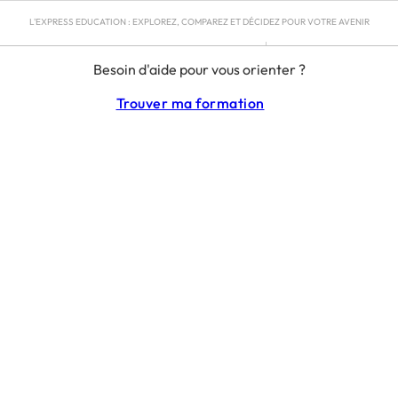
L'EXPRESS EDUCATION : EXPLOREZ, COMPAREZ ET DÉCIDEZ POUR VOTRE AVENIR
MENTIONS LÉGALES
Besoin d'aide pour vous orienter ?
RGPD
CGU
Trouver ma formation