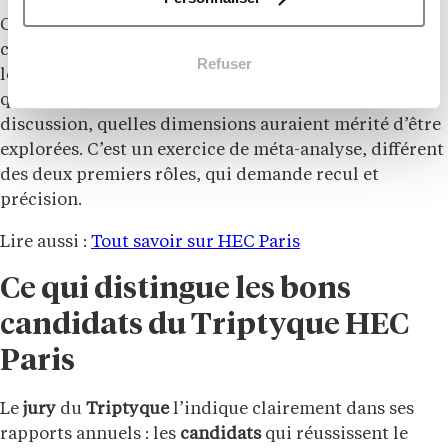
Ce que les
examinateurs
attendent ici n’est pas un
compte-rendu de ce qui a été dit. Ils attendent une
Refuser
lecture critique : qui a mieux argumenté et pourquoi,
quels moments ont fait avancer ou stagner la
discussion, quelles dimensions auraient mérité d’être
explorées. C’est un exercice de méta-analyse, différent
des deux premiers rôles, qui demande recul et
précision.
Lire aussi :
Tout savoir sur HEC Paris
Ce qui distingue les bons
candidats du Triptyque HEC
Paris
Le
jury
du
Triptyque
l’indique clairement dans ses
rapports annuels : les
candidats
qui réussissent le