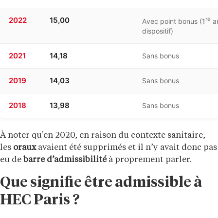
2022
15,00
re
Avec point bonus (1
a
dispositif)
2021
14,18
Sans bonus
2019
14,03
Sans bonus
2018
13,98
Sans bonus
À noter qu’en 2020, en raison du contexte sanitaire,
les
oraux
avaient été supprimés et il n’y avait donc pas
eu de
barre d’admissibilité
à proprement parler.
Que signifie être admissible à
HEC Paris ?