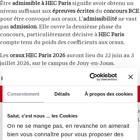
Être
admissible à HEC Paris
signifie avoir obtenu un
niveau suffisant aux
épreuves écrites
du
concours BCE
pour être convoqué aux oraux. L’
admissibilité
ne vaut
pas
admission
. Elle ouvre la deuxième phase du
concours, particulièrement décisive à
HEC Paris
compte tenu du poids des coefficients aux oraux.
Les
oraux HEC Paris 2026
auront lieu du 22 juin au 3
juillet 2026, sur le campus de Jouy-en-Josas.
Épreuves orales HEC Paris 2026 selon la filière et l’option
Catégorie d’épreuves
Épreuves
Consentement
Détails
À propos des cookies
Épreuves communes
Culture et sciences h
Salut, c'est nous ... les Cookies
à toutes les filières
Épreuve d’entretien « 
On ne se mange pas, en revanche on aimerait
Langue vivante A
bien vous connaître pour vous proposer des
Langue vivante B