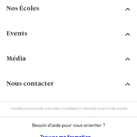
Nos Écoles
Events
Média
Nous contacter
L'EXPRESS EDUCATION : EXPLOREZ, COMPAREZ ET DÉCIDEZ POUR VOTRE AVENIR
MENTIONS LÉGALES
Besoin d'aide pour vous orienter ?
RGPD
CGU
Trouver ma formation