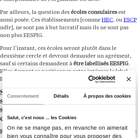
Par ailleurs, la question des
écoles consulaires
est
aussi posée. Ces établissements [comme
HEC
, ou
ESCP
ndlr], ne sont pas à but lucratif mais ils ne sont pas
non plus EESPIG.
Pour l’instant, ces écoles seront plutôt dans le
deuxième cercle et devront demander un agrément,
sauf si certains demandent à
être labellisés EESPIG
.
Elles devront se positionner entre intégrer le label
EESPIG ou
choisir l’agrément
.
Sachant que ces écoles consulaires
Consentement
Détails
À propos des cookies
sont en partie ouvertes au capital,
sous quelles conditions pourraient-
elles devenir EESPIG ?
Salut, c'est nous ... les Cookies
On ne se mange pas, en revanche on aimerait
Philippe Choquet :
En tout état de cause, il faudra être
bien vous connaître pour vous proposer des