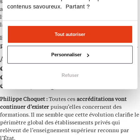
stricte sur plusieurs critères. Si 100 % des
contenus savoureux. Partant ?
actionnaires d’une école consulaire sont à but non
lucratif – CCI, fondation, alumni – alors la
labellisation devrait être simple.
Tout autoriser
En revanche, s’il y a un
acteur privé à but lucratif
parmi les actionnaires
, il faudra poser des conditions.
Personnaliser
Avec ce système de premier et
deuxième cercles, les accréditations
Refuser
délivrées par la CTI, la CEFDG sont-
elles toujours pertinentes ?
Philippe Choquet :
Toutes ces
accréditations vont
continuer d’exister
puisqu’elles concernent des
formations. Il me semble que cette évolution clarifie le
périmètre global des établissements privés qui
relèvent de l’enseignement supérieur reconnu par
l’État.