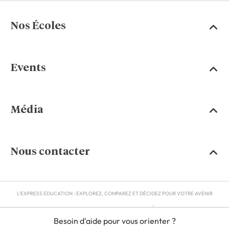
Nos Écoles
Events
Média
Nous contacter
L'EXPRESS EDUCATION : EXPLOREZ, COMPAREZ ET DÉCIDEZ POUR VOTRE AVENIR
MENTIONS LÉGALES
Besoin d'aide pour vous orienter ?
RGPD