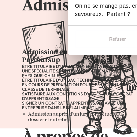
Admissions
On ne se mange pas, en
savoureux. Partant ?
Refuser
Admission en 1ère année hors
Parcoursup
ÊTRE TITULAIRE D’UN BAC GÉNÉRAL AVEC AU MOINS
UNE SPÉCIALITÉ SCIENTIFIQUE (MATHÉMATIQUE OU
PHYSIQUE-CHIMIE)
ÊTRE TITULAIRE D’UN BAC TECHNOLOGIQUE STI2D (OU
EN COURS DE PRÉPARATION POUR LES LYCÉENS EN
CLASSE DE TERMINALE)
SATISFAIRE AUX CONDITIONS D’ACCÈS À UN CONTRAT
D’APPRENTISSAGE
SIGNER UN CONTRAT D’APPRENTISSAGE AVEC UNE
ENTREPRISE DANS LE DÉLAI IMPARTI
Admission auprès d'un jury après étude du
dossier et entretien