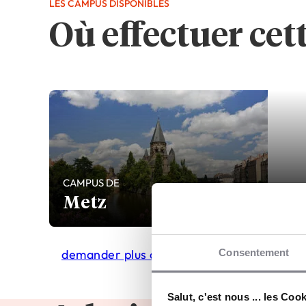
LES CAMPUS DISPONIBLES
Où effectuer cet
CAMPUS DE
Metz
demander plus d'infos
Consentement
Salut, c'est nous ... les Coo