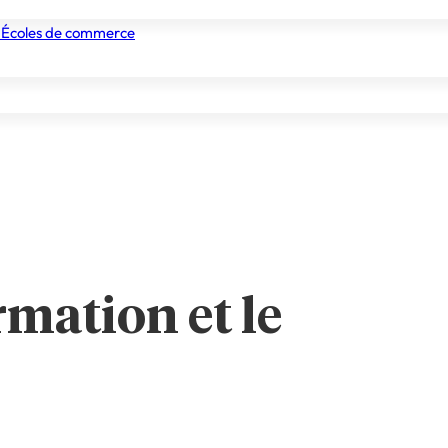
 filières Matéria
 Écoles de commerce
nismes de formation
Tous les établissements
Nos experts
rmation et le