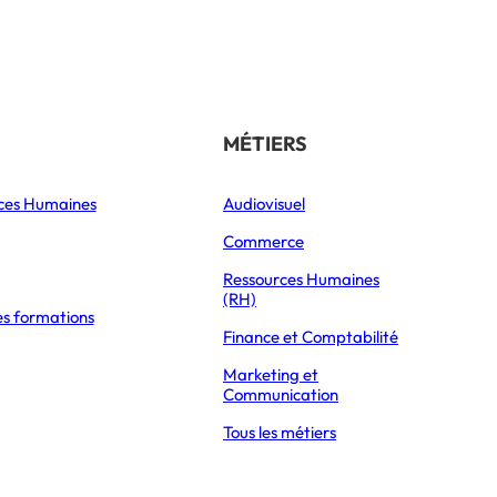
Référencer son école
THÉMATIQUES
MÉTIERS
ces Humaines
Orientation
Audiovisuel
xpress Éducation
Vie étudiante
Commerce
Formations
Ressources Humaines
(RH)
es formations
Parcoursup 2026
Finance et Comptabilité
Mon Master 2026
Marketing et
Partir à l’étranger
Communication
Tous les métiers