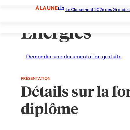
technologies,
À LA UNE
Le Classement 2026 des Grandes
À LA UNE
Les écoles
Les grandes écoles
Les orga
Energies
Demander une documentation gratuite
PRÉSENTATION
Détails sur la fo
diplôme