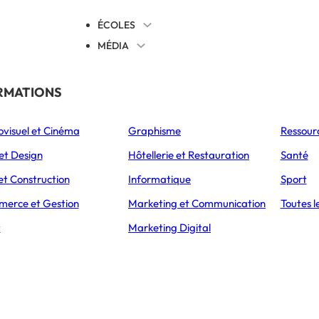
ÉCOLES
MÉDIA
EVENTS
TICALES
RMATIONS
S’ORIENTER
ovisuel et Cinéma
Graphisme
Ressour
L’Express Éducation
L’Express Éducation
L’E
as
Bachelors
Masters
et Design
Hôtellerie et Restauration
Santé
ÉTABLISSEMENT
PRÉSENTATION
CAMPUS
ADMISSIONS
et Construction
Informatique
Sport
erce et Gestion
Marketing et Communication
Toutes l
TIERS (ENSAM)
BACHELOR EN SCIENCES ET TECHNOLOGIES, FILIÈRES MATÉRIAUX ET ENERGIES
t
Marketing Digital
ciences et