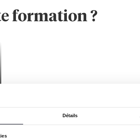
te formation ?
Détails
kies