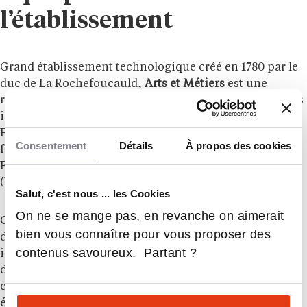
l’établissement
Grand établissement technologique créé en 1780 par le
duc de La Rochefoucauld,
Arts et Métiers
est une
référence incontournable dans le domaine des sciences
industrielles et de l’innovation. Avec ses 13 sites en
France et un campus Arts et Métiers au Maroc, l’école
Consentement
Détails
À propos des cookies
forme chaque année plus de 6 000 étudiants, du
Bachelor en Sciences et Ingénierie jusqu’au doctorat
(bac+8).
Salut, c'est nous ... les Cookies
On ne se mange pas, en revanche on aimerait
Grâce à ses formations d’excellence, ses 15 laboratoires
bien vous connaître pour vous proposer des
de recherche et ses collaborations avec des partenaires
contenus savoureux. Partant ?
industriels, Arts et Métiers joue un rôle clé dans le
développement socio-économique des territoires. En
complément de son offre académique, l’école propose
également des masters recherches, permettant aux