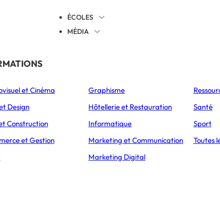
ÉCOLES
MÉDIA
EVENTS
TICALES
RMATIONS
S’ORIENTER
ovisuel et Cinéma
Graphisme
Ressour
L’Express Éducation
L’Express Éducation
L’E
as
Bachelors
Masters
et Design
Hôtellerie et Restauration
Santé
LES ACTUALITÉS DE ÉCOLE DES PONTS BUSINESS SCHOOL
et Construction
Informatique
Sport
erce et Gestion
Marketing et Communication
Toutes l
t
Marketing Digital
le des Ponts Business