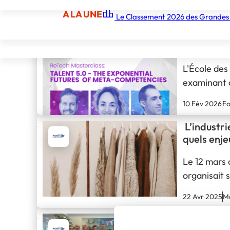
Rejoignez l'école des Ponts Business School, l’école
À LA UNE
Le Classement 2026 des Grandes
À LA UNE
L’École de
Les écoles
Les grandes écoles
Les orga
Talent 5.0
Competen
L'École des
examinant c
la main-d’œ
10 Fév 2026
Fo
valeur.
L’industri
quels enje
Le 12 mars 
organisait 
de la mode
22 Avr 2025
Mo
École des 