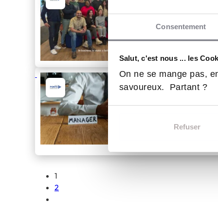
LeadTech 
Après le su
Consentement
cérémonie d
Business Sc
30 Jan 2025
F
Salut, c'est nous ... les Coo
promotion d
On ne se mange pas, en
prochaine 
Faire un 
savoureux. Partant ?
Début du p
transforme
Certains pr
au sein de 
Refuser
formations 
22 Jan 2025
E
1
2