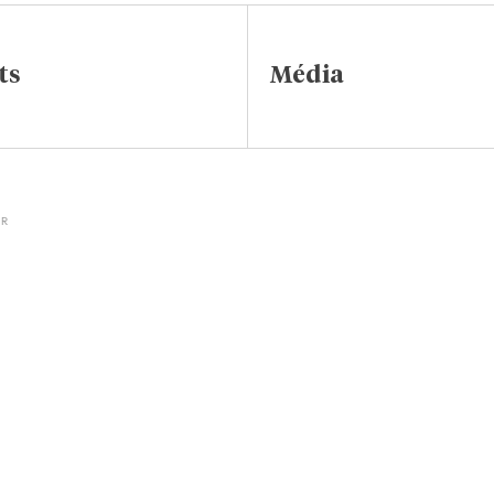
ts
Média
IR