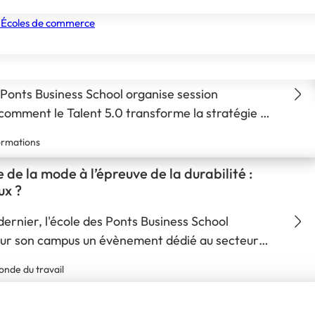
 de commerce pionnière en innovation et entrepreneuriat !
 Écoles de commerce
s Ponts Business School vous fait découvrir
nismes de formation
Tous les établissements
Nos experts
 : The Exponential Futures of Meta-
cies
 Ponts Business School organise session
omment le Talent 5.0 transforme la stratégie de
uvre, les modèles de leadership et la création de
rmations
e de la mode à l’épreuve de la durabilité :
ux ?
dernier, l'école des Ponts Business School
sur son campus un évènement dédié au secteur
 de demain.
nde du travail
Ponts Business School – Nouvelle Édition du