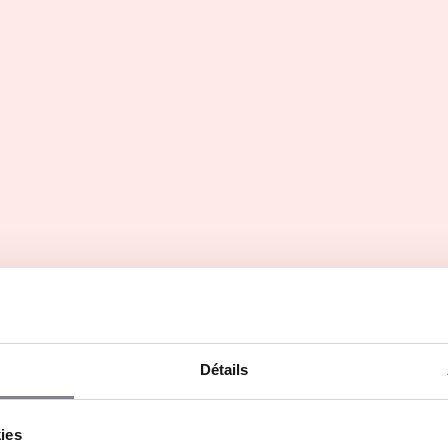
Formation d’ingénieur IMAC –
Image – Multimédia –
Audiovisuel – Communication
Initiale
Détails
kies