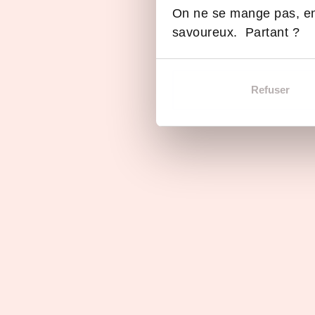
On ne se mange pas, en
Initiale
savoureux. Partant ?
Refuser
Les vidéos Made in ESIEE 
Replay e-salon #2 ESIEE