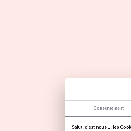
Master.Sc Management of
technology – Information
systems
Initiale
Consentement
Salut, c'est nous ... les Coo
Formation d’ingénieur