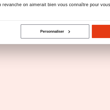
 revanche on aimerait bien vous connaître pour vou
Voir les 4 programmes
Personnaliser
Paris
Témoignage d'