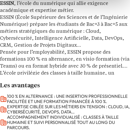
ESSIN
, l’école du numérique qui allie exigence
académique et expertise métier.
ESSIN (École Supérieure des Sciences et de l’Ingénierie
Numérique) prépare les étudiants de Bac+3 à Bac+5 aux
métiers stratégiques du numérique : Cloud,
Cybersécurité, Intelligence Artificielle, Data, DevOps,
CRM, Gestion de Projets Digitaux…
Pensée pour l’employabilité, ESSIN propose des
formations 100 % en alternance, en visio-formation (via
Teams) ou en format hybride avec 30 % de présentiel.
L’école privilégie des classes à taille humaine, un
accompagnement individualisé et des liens étroits avec
Les avantages
les entreprises.
Son ADN repose sur l’inclusion, l’innovation, la
100 % EN ALTERNANCE : UNE INSERTION PROFESSIONNELLE
FACILITÉE ET UNE FORMATION FINANCÉE À 100 %.
responsabilité et surtout l’excellence, avec des titres
EXPERTISE CIBLÉE SUR LES MÉTIERS EN TENSION : CLOUD, IA,
RNCP reconnus et des certifications professionnelles
CYBERSÉCURITÉ, DEVOPS, DATA…
intégrées à chaque parcours.
ACCOMPAGNEMENT INDIVIDUALISÉ : CLASSES À TAILLE
HUMAINE ET SUIVI PERSONNALISÉ TOUT AU LONG DU
ESSIN forme des professionnels agiles, qualifiés et
PARCOURS.
directement opérationnels, capables de répondre aux