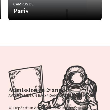
CAMPUS DE
Paris
Admission en 2ᵉ année
AVOIR VALIDÉ UN BAC+4 DANS UNE FILIÈRE SIMILAIRE
Dépôt d’un dossier de candidature en ligne