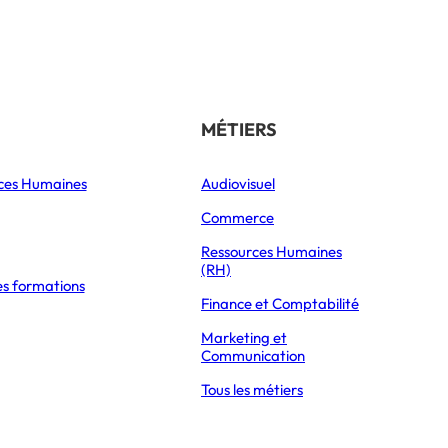
Référencer son école
THÉMATIQUES
MÉTIERS
ces Humaines
Orientation
Audiovisuel
xpress Éducation
Vie étudiante
Commerce
Formations
Ressources Humaines
(RH)
es formations
Parcoursup 2026
Finance et Comptabilité
Mon Master 2026
Marketing et
Partir à l’étranger
Communication
Tous les métiers
oud