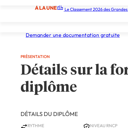
FinOps
À LA UNE
Le Classement 2026 des Grandes
À LA UNE
Les écoles
Les grandes écoles
Les orga
Demander une documentation gratuite
PRÉSENTATION
Détails sur la fo
diplôme
DÉTAILS DU DIPLÔME
RYTHME
NIVEAU RNCP