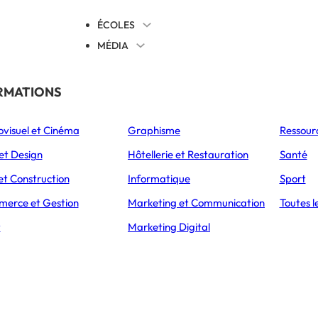
ÉCOLES
MÉDIA
EVENTS
TICALES
RMATIONS
S’ORIENTER
ovisuel et Cinéma
Graphisme
Ressour
L’Express Éducation
L’Express Éducation
L’E
as
Bachelors
Masters
et Design
Hôtellerie et Restauration
Santé
ÉTABLISSEMENT
PRÉSENTATION
CAMPUS
ADMISSIONS
et Construction
Informatique
Sport
erce et Gestion
Marketing et Communication
Toutes l
FINOPS
t
Marketing Digital
rt Systèmes Cl