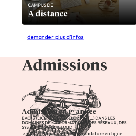
CAMPUS DE
A distance
demander plus d'infos
Admissions
Admission en 1ʳᵉ année
BAC+3 (LICENCE, BACHELOR, BUT…) DANS LES
DOMAINES DE L’INFORMATIQUE, DES RÉSEAUX, DES
SYSTÈMES OU DU CLOUD
Dépôt d’un dossier de candidature en ligne