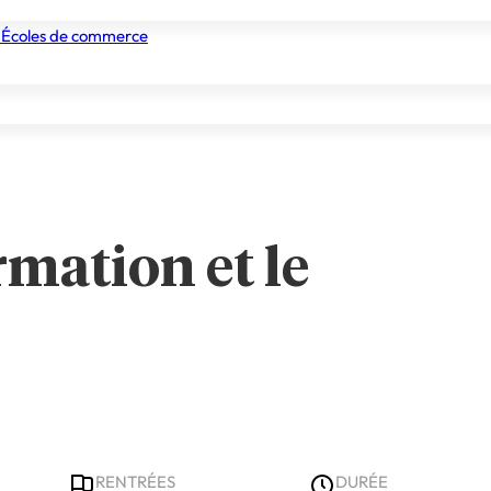
 Écoles de commerce
nismes de formation
Tous les établissements
Nos experts
rmation et le
RENTRÉES
DURÉE