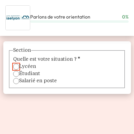
Parlons de votre orientation
0%
ACCUEIL
ÉCOLES
IAELYON SCHOOL OF MANAGEMENT
Section
Quelle est votre situation ?
*
Lycéen
Étudiant
Salarié en poste
iaelyon School of