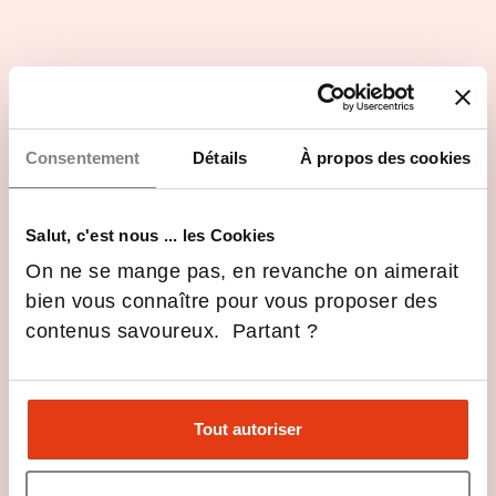
Les avantages
Culture historique d'organisation socialement ouverte
et responsable
Consentement
Détails
À propos des cookies
La RSO fait l'objet d'un engagement permanent et
durable pour l'iaelyon
Salut, c'est nous ... les Cookies
Multitude et diversité des programmes proposés de
On ne se mange pas, en revanche on aimerait
Bac +3 à Bac +5
bien vous connaître pour vous proposer des
contenus savoureux. Partant ?
Les dernières infos iaelyon School of
Management
Tout autoriser
iaelyon fête ses 70 ans et
précise sa feuille de route pour
2026