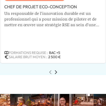
CHEF DE PROJET ECO-CONCEPTION
Un responsable de l'innovation durable est un
professionnel qui a pour mission de piloter et de
mettre en œuvre une stratégie RSE au sein d'une
entreprise, en s'assurant que celle-ci soit alignée
avec les objectifs de développement durable. Grâce
à ses analyses, il définit la vision à long terme de
l'innovation durable au sein de l'entreprise et
FORMATIONS REQUISE :
BAC +5
identifie les tendances de marché ou besoins
SALAIRE BRUT MOYEN :
2 500 €
sociétaux. Ce spécialiste du marketing responsable
encourage une culture d'entreprise favorable à
l'innovation et introduit des indicateurs de
performance pour mesurer l’impact
environnemental en proposant des projets
innovants. Pour devenir un responsable de
l’innovation durable, un diplôme d'ingénieur de
niveau bac +5, est nécessaire.