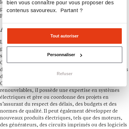
bien vous connaître pour vous proposer des
les ingénieurs expérimentés pourront profiter des
possibilités de carrière à l’étranger grâce à l’Accord de
contenus savoureux. Partant ?
Paris sur le climat.
A ne pas confondre avec :
Tout autoriser
La profession d’ingénieur en énergies renouvelables
peut être confondue avec d’autres métiers en raison de
Personnaliser
son champ d’action large et de ses diverses missions.
C’est le cas de l’ingénieur en génie électrique. Ce
dernier travaille sur des systèmes électriques impliqués
Refuser
dans la production et la distribution d’énergie.
Cependant, contrairement à l’ingénieur en énergies
renouvelables, il possède une expertise en systèmes
électriques et gère ou coordonne des projets en
s’assurant du respect des délais, des budgets et des
normes de qualité. Il peut également développer de
nouveaux produits électriques, tels que des moteurs,
des générateurs, des circuits imprimés ou des logiciels