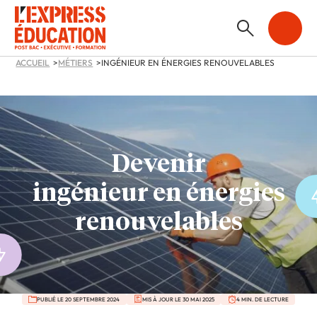
ACCUEIL
MÉTIERS
INGÉNIEUR EN ÉNERGIES RENOUVELABLES
Devenir
ingénieur en énergies
renouvelables
PUBLIÉ LE 20 SEPTEMBRE 2024
MIS À JOUR LE 30 MAI 2025
4 MIN. DE LECTURE