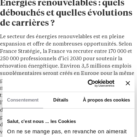
Energies renouvelables : quels
débouchés et quelles évolutions
de carrières ?
Le secteur des énergies renouvelables est en pleine
expansion et offre de nombreuses opportunités. Selon
France Stratégie, la France va recruter entre 170 000 et
250 000 professionnels d’ici 2030 pour soutenir la
rénovation énergétique. Environ 3,5 millions emplois
supplémentaires seront créés en Europe pour la même
période. Les offres d’emploi et les débouchés ne
manquent pas, en particulier dans un contexte de
transition écologique soutenu par l’État à travers
Consentement
Détails
À propos des cookies
l’accélération de stratégies. Avec les années
d’expérience, un ingénieur en énergies renouvelables
peut devenir directeur d’une équipe ou d’un bureau
Salut, c'est nous ... les Cookies
d’études. Il peut également se tourner exclusivement
On ne se mange pas, en revanche on aimerait
vers la R&D en occupant le poste de directeur. De plus,