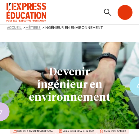
ACCUEIL
MÉTIERS
INGÉNIEUR EN ENVIRONNEMENT
Devenir
ingénieur en
environnement
PUBLIÉ LE 20 SEPTEMBRE 2024
MIS À JOUR LE 4 JUIN 2025
3 MIN. DE LECTURE