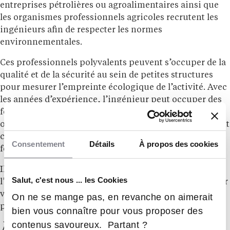
entreprises pétrolières ou agroalimentaires ainsi que
les organismes professionnels agricoles recrutent les
ingénieurs afin de respecter les normes
environnementales.
Ces professionnels polyvalents peuvent s’occuper de la
qualité et de la sécurité au sein de petites structures
pour mesurer l’empreinte écologique de l’activité. Avec
les années d’expérience, l’ingénieur peut occuper des
fonctions de directeur du département environnement
ou exercer en tant qu’indépendant. Certains deviennent
chargés d’affaires et d’autres s’orientent vers des
Consentement
Détails
À propos des cookies
fonctions commerciales.
Il existe de nombreuses opportunités de carrière à
Salut, c'est nous ... les Cookies
l’étranger. Les diplômés peuvent notamment se tourner
vers le V.I.E (Volontariat International en Entreprise)
On ne se mange pas, en revanche on aimerait
pour se lancer dans une activité indemnisée.
bien vous connaître pour vous proposer des
contenus savoureux. Partant ?
À ne pas confondre avec :