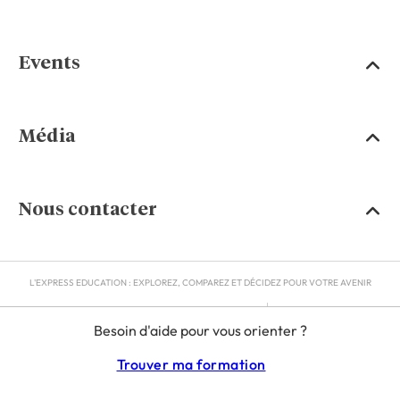
Events
Média
Nous contacter
L'EXPRESS EDUCATION : EXPLOREZ, COMPAREZ ET DÉCIDEZ POUR VOTRE AVENIR
MENTIONS LÉGALES
Besoin d'aide pour vous orienter ?
RGPD
CGU
Trouver ma formation