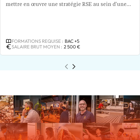
mettre en œuvre une stratégie RSE au sein d'une
entreprise, en s'assurant que celle-ci soit alignée
avec les objectifs de développement durable. Grâce
à ses analyses, il définit la vision à long terme de
l'innovation durable au sein de l'entreprise et
FORMATIONS REQUISE :
BAC +5
identifie les tendances de marché ou besoins
SALAIRE BRUT MOYEN :
2 500 €
sociétaux. Ce spécialiste du marketing responsable
encourage une culture d'entreprise favorable à
l'innovation et introduit des indicateurs de
performance pour mesurer l’impact
environnemental en proposant des projets
innovants. Pour devenir un responsable de
l’innovation durable, un diplôme d'ingénieur de
niveau bac +5, est nécessaire.