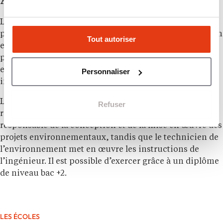
Le technicien de l’environnement met en œuvre les
procédures et les techniques définies par l’ingénieur en
Tout autoriser
environnement. Il peut être amené à réaliser des
prélèvements d’échantillons, à effectuer des analyses
en laboratoire ou encore à assurer la maintenance des
Personnaliser
installations de traitement des déchets.
La principale différence réside dans leur niveau de
Refuser
responsabilité. L’ingénieur en environnement est
responsable de la conception et de la mise en œuvre des
projets environnementaux, tandis que le technicien de
l’environnement met en œuvre les instructions de
l’ingénieur. Il est possible d’exercer grâce à un diplôme
de niveau bac +2.
LES ÉCOLES