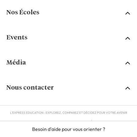
Nos Écoles
Events
Média
Nous contacter
L'EXPRESS EDUCATION : EXPLOREZ, COMPAREZ ET DÉCIDEZ POUR VOTRE AVENIR
MENTIONS LÉGALES
Besoin d'aide pour vous orienter ?
RGPD
CGU