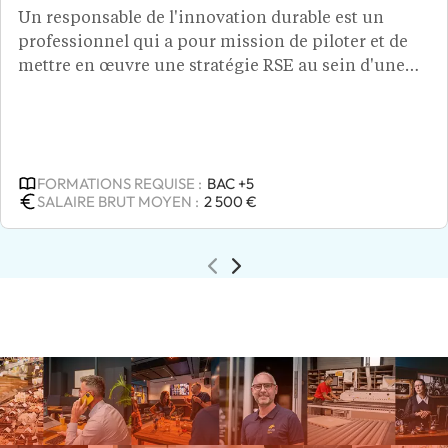
Un responsable de l'innovation durable est un
professionnel qui a pour mission de piloter et de
mettre en œuvre une stratégie RSE au sein d'une
entreprise, en s'assurant que celle-ci soit alignée
avec les objectifs de développement durable. Grâce
à ses analyses, il définit la vision à long terme de
l'innovation durable au sein de l'entreprise et
FORMATIONS REQUISE :
BAC +5
identifie les tendances de marché ou besoins
SALAIRE BRUT MOYEN :
2 500 €
sociétaux. Ce spécialiste du marketing responsable
encourage une culture d'entreprise favorable à
l'innovation et introduit des indicateurs de
performance pour mesurer l’impact
environnemental en proposant des projets
innovants. Pour devenir un responsable de
l’innovation durable, un diplôme d'ingénieur de
niveau bac +5, est nécessaire.