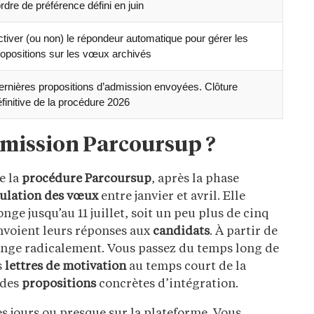
ordre de préférence défini en juin
ctiver (ou non) le répondeur automatique pour gérer les
ropositions sur les vœux archivés
ernières propositions d’admission envoyées. Clôture
finitive de la procédure 2026
admission Parcoursup ?
e la
procédure Parcoursup
, après la phase
ulation des vœux
entre janvier et avril. Elle
nge jusqu’au 11 juillet, soit un peu plus de cinq
nvoient leurs réponses aux
candidats
. À partir de
hange radicalement. Vous passez du temps long de
s
lettres de motivation
au temps court de la
 des
propositions
concrètes d’intégration.
es jours ou presque sur la plateforme. Vous