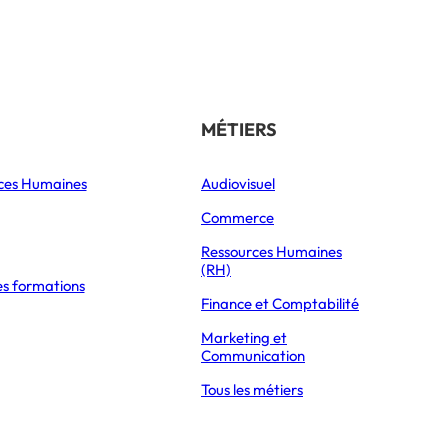
Référencer son école
THÉMATIQUES
MÉTIERS
ces Humaines
Orientation
Audiovisuel
xpress Éducation
Vie étudiante
Commerce
Formations
Ressources Humaines
(RH)
es formations
Parcoursup 2026
IONNEMENT, RÉPONSES, LISTES D’ATTENTE
Finance et Comptabilité
Mon Master 2026
Marketing et
Partir à l’étranger
Communication
Tous les métiers