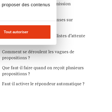
s proposer des contenus
Qu’est-ce que la phase d’admission
Parcoursup ?
Quels sont les types de réponses sur
Parcoursup ?
Tout autoriser
Comment fonctionnent les listes d’attente
sur Parcoursup ?
Comment se déroulent les vagues de
propositions ?
Que faut-il faire quand on reçoit plusieurs
propositions ?
Faut-il activer le répondeur automatique ?