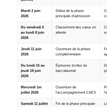
Mardi 2 juin
Début de la phase
C
2026
principale d’admission
c
Du vendredi 5
Classement des vœux en
C
au lundi 8 juin
attente
s
2026
Jeudi 11 juin
Ouverture de la phase
F
2026
complémentaire
a
Du lundi 15 au
Épreuves écrites du
D
jeudi 18 juin
baccalauréat
p
2026
Mercredi 1er
Ouverture de
Po
juillet 2026
l’accompagnement CAES
l
Samedi 11 juillet
Fin de la phase principale
L