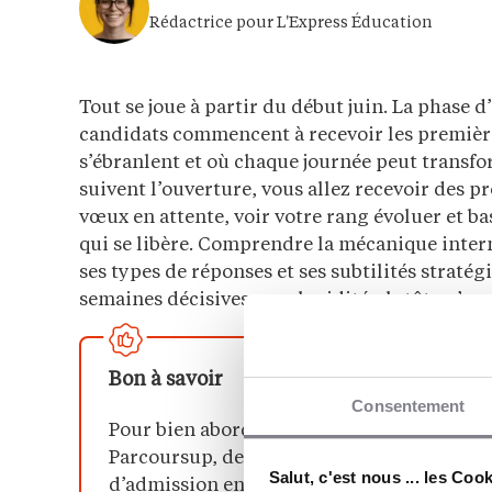
Rédactrice pour L'Express Éducation
Tout se joue à partir du début juin. La phase
candidats commencent à recevoir les premières
s’ébranlent et où chaque journée peut transfo
suivent l’ouverture, vous allez recevoir des pr
vœux en attente, voir votre rang évoluer et ba
qui se libère. Comprendre la mécanique intern
ses types de réponses et ses subtilités straté
semaines décisives avec lucidité plutôt qu’ave
Bon à savoir
Consentement
Pour bien aborder cette étape, encore faut
Parcoursup, de l’ouverture de la plateform
Salut, c'est nous ... les Coo
d’admission en septembre.
Notre guide co