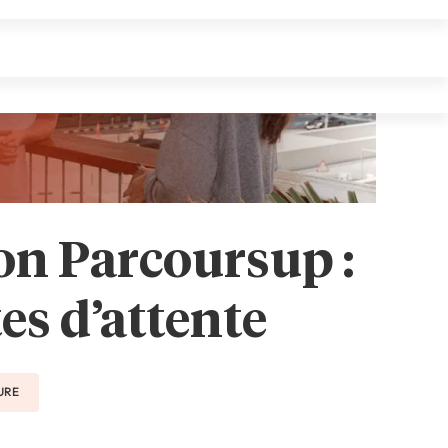
ion Parcoursup :
es d’attente
URE