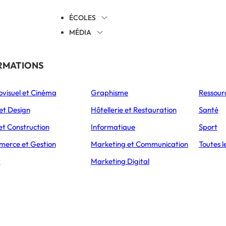
ÉCOLES
MÉDIA
EVENTS
TICALES
RMATIONS
S’ORIENTER
ovisuel et Cinéma
Graphisme
Ressour
L’Express Éducation
L’Express Éducation
L’E
as
Bachelors
Masters
et Design
Hôtellerie et Restauration
Santé
et Construction
Informatique
Sport
erce et Gestion
Marketing et Communication
Toutes l
CCUEIL
ARTICLES
TOUT SAVOIR SUR LA PHASE D’ADMISSION PARCOURSUP : FONCT
t
Marketing Digital