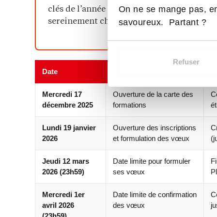
On ne se mange pas, en
clés de l’année en cours, les règles à conna
sereinement chaque phase.
savoureux. Partant ?
Refuser
Date
Étape
Ce
Mercredi 17
Ouverture de la carte des
Co
décembre 2025
formations
ét
Lundi 19 janvier
Ouverture des inscriptions
C
2026
et formulation des vœux
(j
Jeudi 12 mars
Date limite pour formuler
Fi
2026 (23h59)
ses vœux
P
Mercredi 1er
Date limite de confirmation
Co
avril 2026
des vœux
ju
(23h59)