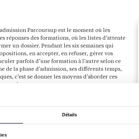
 d’admission Parcoursup est le moment où les
 réponses des formations, où les listes d’attente
rmer un dossier. Pendant les six semaines qui
opositions, en accepter, en refuser, gérer vos
sculer parfois d’une formation à l’autre selon ce
e de la phase d’admission, ses différents temps,
giques, c’est se donner les moyens d’aborder ces
c angoisse.
Détails
-il maîtriser l’ensemble de la procédure
e en janvier jusqu’aux dernières propositions
kies
mplet sur Parcoursup
reprend toutes les dates