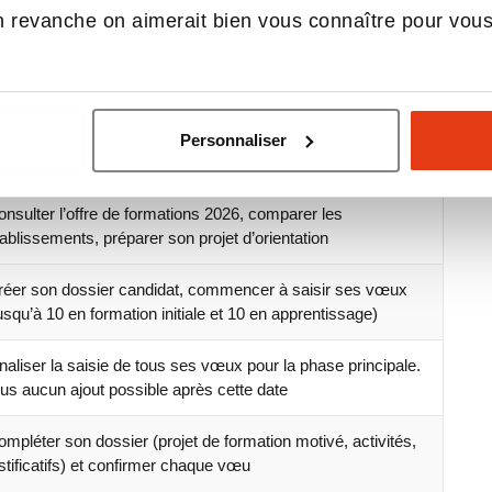
 revanche on aimerait bien vous connaître pour vou
ître et les stratégies pour aborder
Personnaliser
 qu’il faut faire
nsulter l’offre de formations 2026, comparer les
ablissements, préparer son projet d’orientation
réer son dossier candidat, commencer à saisir ses vœux
usqu’à 10 en formation initiale et 10 en apprentissage)
naliser la saisie de tous ses vœux pour la phase principale.
lus aucun ajout possible après cette date
mpléter son dossier (projet de formation motivé, activités,
stificatifs) et confirmer chaque vœu