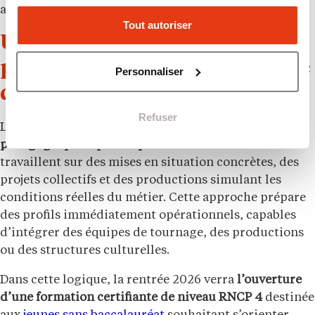
activement à la vie culturelle de la métropole.
Tout autoriser
Une pédagogie
professionnalisante au service
Personnaliser
de l’insertion
Refuser
Les formations du campus lyonnais reposent sur
une
pédagogie pratique et opérationnelle
. Les étudiants
travaillent sur des mises en situation concrètes, des
projets collectifs et des productions simulant les
conditions réelles du métier. Cette approche prépare
des profils immédiatement opérationnels, capables
d’intégrer des équipes de tournage, des productions
ou des structures culturelles.
Dans cette logique, la rentrée 2026 verra
l’ouverture
d’une formation certifiante de niveau RNCP 4
destinée