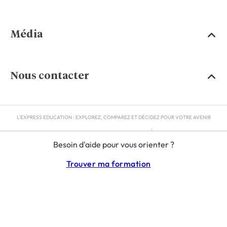
Média
Nous contacter
L'EXPRESS EDUCATION : EXPLOREZ, COMPAREZ ET DÉCIDEZ POUR VOTRE AVENIR
MENTIONS LÉGALES
Besoin d'aide pour vous orienter ?
RGPD
CGU
Trouver ma formation