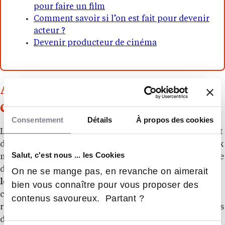
pour faire un film
Comment savoir si l’on est fait pour devenir
acteur ?
Devenir producteur de cinéma
Ancrage territorial et
coopération culturelle
Consentement
Détails
À propos des cookies
Lyon, berceau du cinéma et métropole culturellement
dynamique, offre un cadre idéal pour la formation aux
Salut, c'est nous ... les Cookies
métiers de l’image, du son et du spectacle. La nouvelle
direction entend
renforcer les liens avec les acteurs
On ne se mange pas, en revanche on aimerait
locaux
, développer des collaborations et faire du
bien vous connaître pour vous proposer des
campus un partenaire reconnu du tissu culturel
contenus savoureux. Partant ?
régional. L’objectif est double : immerger les étudiants
dans les réalités professionnelles et contribuer