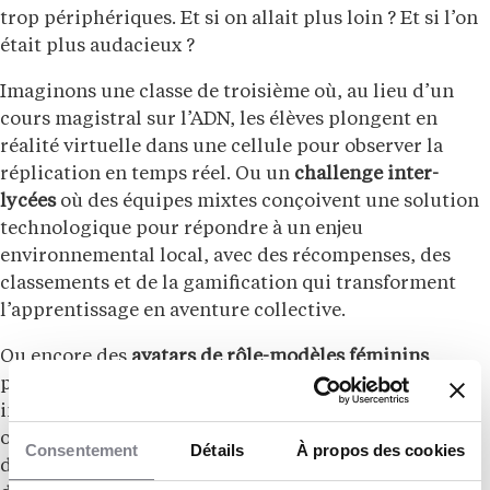
trop périphériques. Et si on allait plus loin ? Et si l’on
était plus audacieux ?
Imaginons une classe de troisième où, au lieu d’un
cours magistral sur l’ADN, les élèves plongent en
réalité virtuelle dans une cellule pour observer la
réplication en temps réel. Ou un
challenge inter-
lycées
où des équipes mixtes conçoivent une solution
technologique pour répondre à un enjeu
environnemental local, avec des récompenses, des
classements et de la gamification qui transforment
l’apprentissage en aventure collective.
Ou encore des
avatars de rôle-modèles féminins
pilotés par l’IA, disponibles 24h/24 pour guider,
inspirer et répondre aux doutes : “Comment devient-
on astrophysicienne ?”, “Est-ce vraiment difficile
Consentement
Détails
À propos des cookies
d’
être une femme ingénieure
?”, “Quels sont les