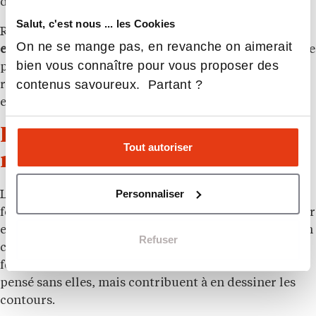
débouchés en biotechnologie ?”
Salut, c'est nous ... les Cookies
Rien de tout cela n’est de la science-fiction.
Les outils
On ne se mange pas, en revanche on aimerait
existent
, la technologie est mature. Il manque l’audace
bien vous connaître pour vous proposer des
politique et pédagogique de penser une éducation
contenus savoureux. Partant ?
radicalement plus inclusive, expérimentale et
enthousiasmante.
Former, oui. Mais surtout faire
Tout autoriser
rêver les jeunes femmes
Personnaliser
L’enjeu n’est plus seulement de “sensibiliser” les
femmes aux métiers scientifiques. Il est de leur donner
envie d’y entrer, et surtout d’y rester. Cela suppose un
Refuser
changement de culture pédagogique profond, où les
femmes ne sont plus invitées à rejoindre un monde
pensé sans elles, mais contribuent à en dessiner les
contours.