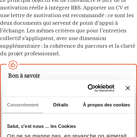
Le principal objectif est de convaincre le jury de la
motivation réelle à intégrer BBS. Apporter un CV et
une lettre de motivation est recommandé : ce sont les
deux documents qui servent de point d’appui à
l’échange. Les mêmes critères que pour l’entretien
collectif s’appliquent, avec une dimension
supplémentaire : la cohérence du parcours et la clarté
du projet professionnel.
Bon à savoir
Le jury BBS recherche des candidats avec de
l’énergie et de l’enthousiasme dans les deux
Consentement
Détails
À propos des cookies
épreuves d’entretien. Ces qualités sont évaluées
dès les premières secondes. Un candidat qui se
présente à l’entretien individuel avec un CV
Salut, c'est nous ... les Cookies
bien préparé, une lettre de motivation sincère
On ne se mange pas, en revanche on aimerait
et une connaissance approfondie de BBS envoie