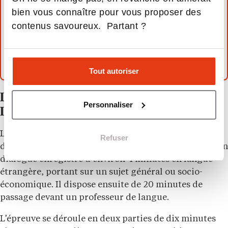
bien vous connaître pour vous proposer des
un signal fort de motivation. Connaître le
positionnement de l’école sur le digital,
contenus savoureux. Partant ?
l’international et l’alternance est un prérequis
attendu.
Tout autoriser
Les oraux de langues Brest BS (LV1 et
Personnaliser
LV2, coefficient 5 chacune)
Le format est identique en
LV1
et en
LV2
. Le candidat
Refuser
dispose de 20 minutes de préparation pour écouter un
dialogue enregistré d’environ 4 minutes en langue
étrangère, portant sur un sujet général ou socio-
économique. Il dispose ensuite de 20 minutes de
passage devant un professeur de langue.
L’épreuve se déroule en deux parties de dix minutes