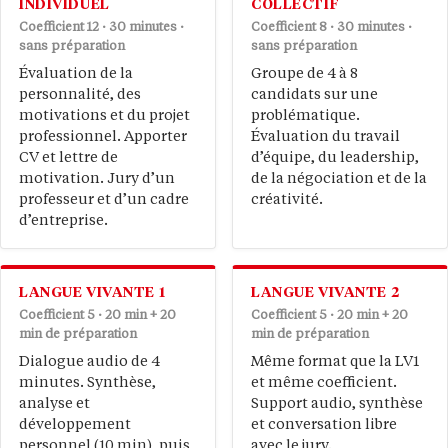
INDIVIDUEL
COLLECTIF
Coefficient 12 · 30 minutes ·
Coefficient 8 · 30 minutes ·
sans préparation
sans préparation
Évaluation de la
Groupe de 4 à 8
personnalité, des
candidats sur une
motivations et du projet
problématique.
professionnel. Apporter
Évaluation du travail
CV et lettre de
d’équipe, du leadership,
motivation. Jury d’un
de la négociation et de la
professeur et d’un cadre
créativité.
d’entreprise.
LANGUE VIVANTE 1
LANGUE VIVANTE 2
Coefficient 5 · 20 min + 20
Coefficient 5 · 20 min + 20
min de préparation
min de préparation
Dialogue audio de 4
Même format que la LV1
minutes. Synthèse,
et même coefficient.
analyse et
Support audio, synthèse
développement
et conversation libre
personnel (10 min), puis
avec le jury.