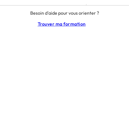
MENTIONS LÉGALES
Besoin d'aide pour vous orienter ?
RGPD
CGU
Trouver ma formation