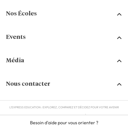
Nos Écoles
Events
Média
Nous contacter
L'EXPRESS EDUCATION : EXPLOREZ, COMPAREZ ET DÉCIDEZ POUR VOTRE AVENIR
MENTIONS LÉGALES
Besoin d'aide pour vous orienter ?
RGPD
CGU