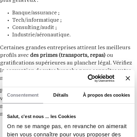
plus généreux :
Banque/assurance ;
Tech/informatique ;
Consulting/audit ;
Industrie/aéronautique.
Certaines grandes entreprises attirent les meilleurs
profils avec
des primes (transports, repas)
ou
gratifications supérieures au plancher légal. Vérifiez
la convention de votre branche pour connaître votre
minimum réel.
Pour
les stagiaires en filière professionnelle
, l’État
Consentement
Détails
À propos des cookies
verse des indemnités ou des allocations de stage. Le
montant de celles-ci est identique partout en France
mais varie selon l’année d’enseignement :
Salut, c'est nous ... les Cookies
On ne se mange pas, en revanche on aimerait
ère
Seconde bac pro/1
année CAP :
50 €/semaine
;
bien vous connaître pour vous proposer des
ère
ème
1
bac pro/2
année CAP :
75 €/semaine
;