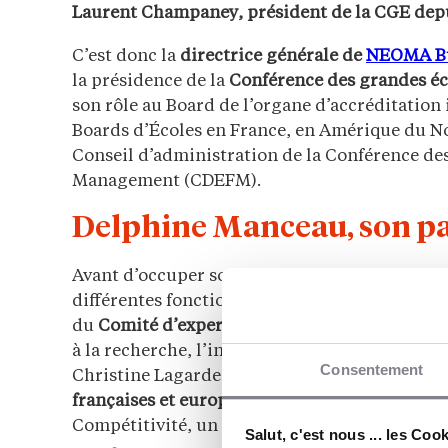
Laurent Champaney, président de la CGE depu
C’est donc la
directrice générale de
NEOMA Bu
la présidence de la
Conférence des grandes éc
son rôle au Board de l’organe d’accréditation
Boards d’Écoles en France, en Amérique du No
Conseil d’administration de la Conférence des
Management (CDEFM).
Delphine Manceau, son p
Avant d’occuper son poste actuel, elle était
pr
différentes fonctions de direction. Spécialist
du
Comité d’experts RISE
(Recherche, Innova
à la recherche, l’innovation et à la science. E
Consentement
Christine Lagarde, alors ministre de l’Économ
françaises et européennes
. Ils ont ensuite fon
Compétitivité, un Think Tank académique sur 
Salut, c'est nous ... les Coo