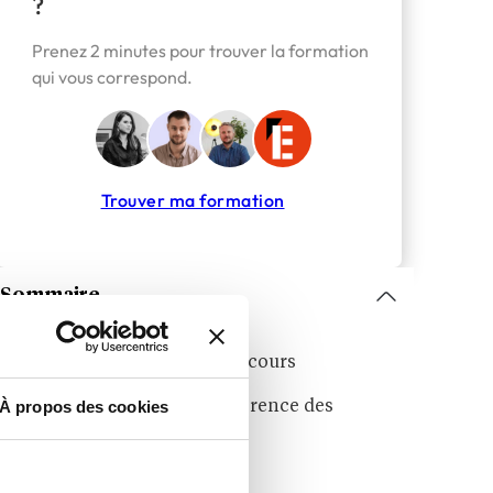
?
Prenez 2 minutes pour trouver la formation
qui vous correspond.
Trouver ma formation
Sommaire
Delphine Manceau, son parcours
À propos des cookies
Ses ambitions pour la Conférence des
grandes écoles