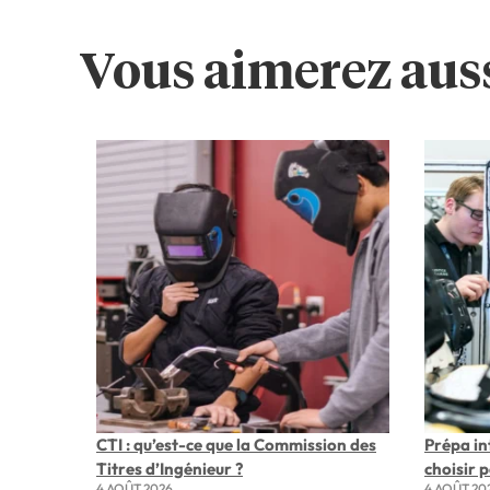
Vous aimerez auss
CTI : qu’est-ce que la Commission des
Prépa i
Titres d’Ingénieur ?
choisir 
4 AOÛT 2026
4 AOÛT 20