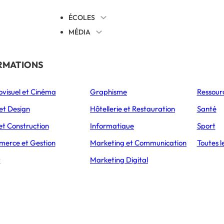
ÉCOLES
MÉDIA
EVENTS
TICALES
RMATIONS
S’ORIENTER
ovisuel et Cinéma
Graphisme
Ressour
L’Express Éducation
L’Express Éducation
L’E
as
Bachelors
Masters
et Design
Hôtellerie et Restauration
Santé
et Construction
Informatique
Sport
erce et Gestion
Marketing et Communication
Toutes l
CUEIL
ACTUALITÉS
t
Marketing Digital