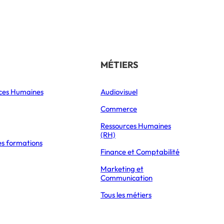
Référencer son école
THÉMATIQUES
MÉTIERS
ces Humaines
Orientation
Audiovisuel
xpress Éducation
Vie étudiante
Commerce
Formations
Ressources Humaines
(RH)
es formations
Parcoursup 2026
NOMINATION : DELPHINE MANCEAU REPREND LA PRÉSIDENCE DE LA CONFÉRENCE DES GRANDES ÉCOLES
Finance et Comptabilité
Mon Master 2026
Marketing et
Partir à l’étranger
Communication
Tous les métiers