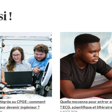
i !
ntégrée ou CPGE : comment
Quelle moyenne pour entrer e
pour devenir ingénieur ?
? ECG, scientifique et littérair
26
4 AOÛT 2026