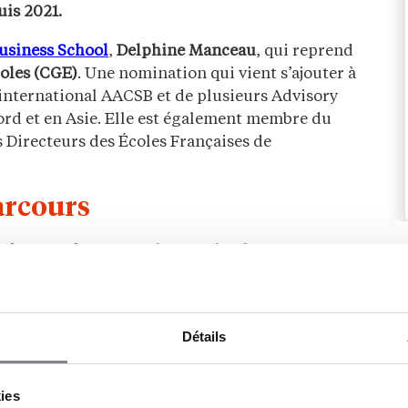
is 2021.
siness School
,
Delphine Manceau
, qui reprend
oles (CGE)
. Une nomination qui vient s’ajouter à
 international AACSB et de plusieurs Advisory
rd et en Asie. Elle est également membre du
 Directeurs des Écoles Françaises de
arcours
ofesseure à ESCP Business School
où elle a exercé
e de marketing et d’innovation, elle a été membre
tion et Science) auprès du Commissaire européen
lle a réalisé avec Pascal Morand un rapport pour
Détails
ie, sur la
capacité d’innovation des entreprises
dé i7 – Institut pour l’innovation et la
l’innovation.
kies