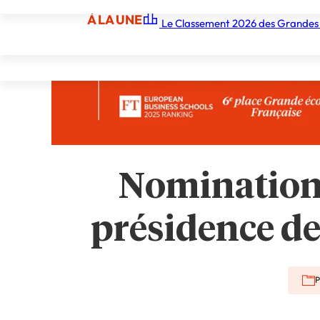
À LA UNE
Le Classement 2026 des Grandes
À LA UNE
Les écoles
Les grandes écoles
Les orga
Nomination 
présidence de
P