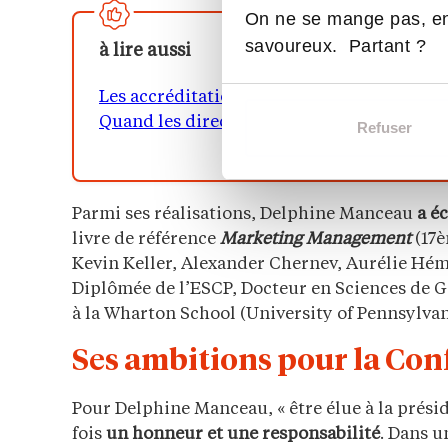
On ne se mange pas, en
savoureux. Partant ?
à lire aussi
Les accréditations uniformisent-elles la st
Quand les directeurs d’école investissent 
Refuser
Parmi ses réalisations, Delphine Manceau
a é
livre de référence
Marketing Management
(17è
Kevin Keller, Alexander Chernev, Aurélie Hém
Diplômée de l’ESCP, Docteur en Sciences de Ge
à la Wharton School (University of Pennsylvan
Ses ambitions pour la Con
Pour Delphine Manceau, « être élue à la présid
fois
un honneur et une responsabilité
. Dans u