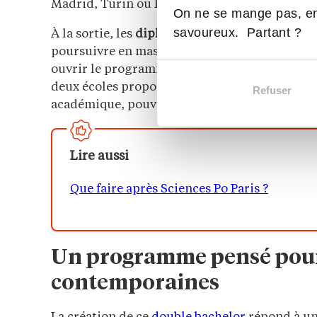
Madrid, Turin ou Paris, avec des possibilités 
On ne se mange pas, en
savoureux. Partant ?
À la sortie, les
diplômés
pourront s’orienter ve
poursuivre en master à
Sciences Po
, à
ESCP
ou
ouvrir le programme aux profils les plus ta
deux écoles proposeront des bourses attribuée
Refuser
académique, pouvant couvrir l’intégralité des 
Lire aussi
Que faire après Sciences Po Paris ?
Un programme pensé pour
contemporaines