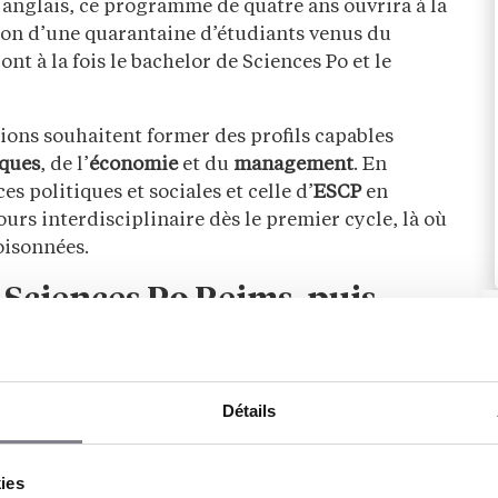
nglais, ce programme de quatre ans ouvrira à la
on d’une quarantaine d’étudiants venus du
nt à la fois le bachelor de Sciences Po et le
ions souhaitent former des profils capables
iques
, de l’
économie
et du
management
. En
es politiques et sociales et celle d’
ESCP
en
rs interdisciplinaire dès le premier cycle, là où
oisonnées.
 Sciences Po Reims, puis
pus des deux établissements. Les
étudiants
Détails
 le campus de
Sciences Po
à Reims, avant de
. La troisième année se déroulera sur le
campus
es autres campus européens d’ESCP, à Berlin,
kies