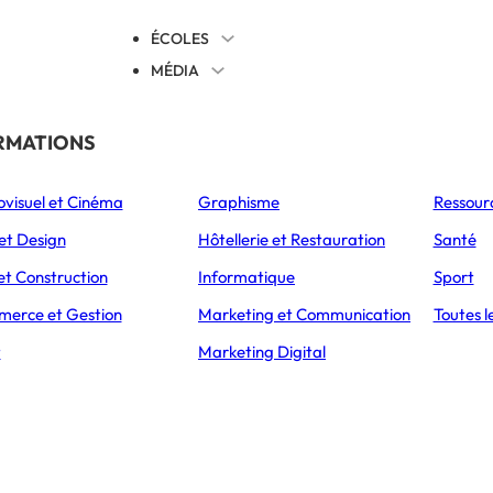
ÉCOLES
MÉDIA
EVENTS
TICALES
RMATIONS
S’ORIENTER
ovisuel et Cinéma
Graphisme
Ressour
L’Express Éducation
L’Express Éducation
L’E
as
Bachelors
Masters
et Design
Hôtellerie et Restauration
Santé
et Construction
Informatique
Sport
erce et Gestion
Marketing et Communication
Toutes l
CUEIL
ACTUALITÉS
t
Marketing Digital