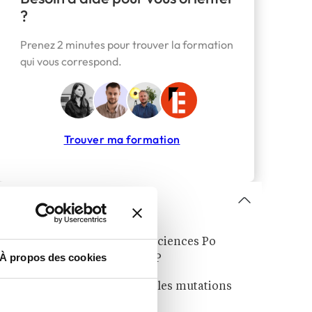
?
Prenez 2 minutes pour trouver la formation
qui vous correspond.
Trouver ma formation
Sommaire
Bachelor PEM : deux ans à Sciences Po
À propos des cookies
Reims, puis deux ans à ESCP
Un programme pensé pour les mutations
contemporaines