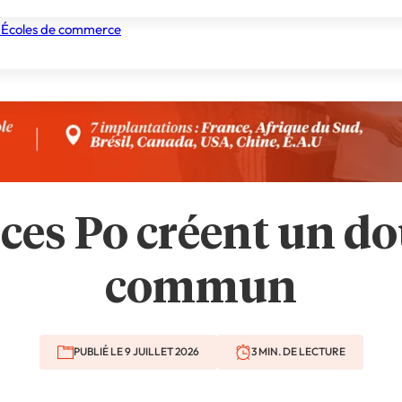
 Écoles de commerce
nismes de formation
Tous les établissements
Nos experts
ces Po créent un d
commun
PUBLIÉ LE 9 JUILLET 2026
3 MIN. DE LECTURE