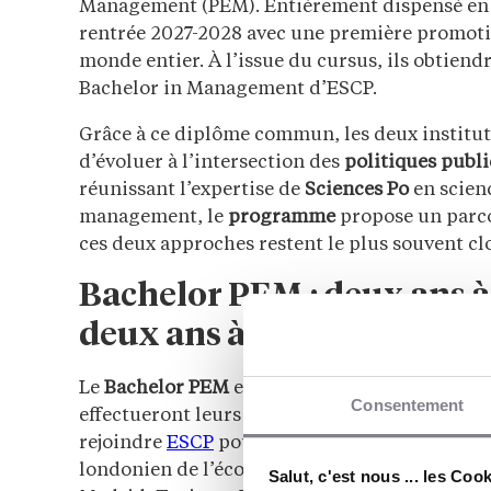
Management (PEM). Entièrement dispensé en a
rentrée 2027-2028 avec une première promoti
monde entier. À l’issue du cursus, ils obtiendro
Bachelor in Management d’ESCP.
Grâce à ce diplôme commun, les deux institut
d’évoluer à l’intersection des
politiques publ
réunissant l’expertise de
Sciences Po
en scienc
management, le
programme
propose un parcou
ces deux approches restent le plus souvent cl
Bachelor PEM : deux ans à
deux ans à ESCP
Le
Bachelor PEM
est structuré autour des cam
Consentement
effectueront leurs deux premières années sur
rejoindre
ESCP
pour les deux années suivantes
londonien de l’école, la quatrième sur l’un d
Salut, c'est nous ... les Coo