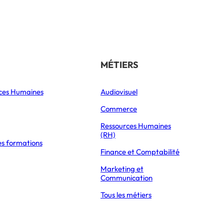
Référencer son école
THÉMATIQUES
MÉTIERS
ces Humaines
Orientation
Audiovisuel
xpress Éducation
Vie étudiante
Commerce
Formations
Ressources Humaines
(RH)
es formations
Parcoursup 2026
ESCP ET SCIENCES PO CRÉENT UN DOUBLE BACHELOR COMMUN
Finance et Comptabilité
Mon Master 2026
Marketing et
Partir à l’étranger
Communication
Tous les métiers