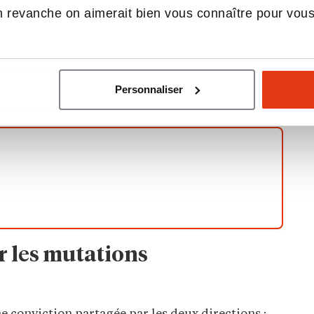
de
mobilité internationale
.
 revanche on aimerait bien vous connaître pour vou
rs les secteurs public, privé ou associatif, ou
 dans une autre université internationale. Pour
lentueux indépendamment de leurs moyens, les
s sur critères sociaux et d’excellence
Personnaliser
frais de scolarité.
 les mutations