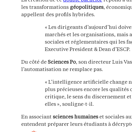
La création de ce
double bachelor
répond à une
les transformations
géopolitiques
, économiqu
appellent des profils hybrides.
« Les dirigeants d’aujourd’hui doi
marchés et les organisations, mais 
sociales et réglementaires qui les f
Executive President & Dean d’ESCP.
Du côté de
Sciences Po
, son directeur Luis Va
l’automatisation ne remplace pas.
« L’intelligence artificielle change 
plus précieuses encore les qualités q
critique, le sens du discernement et 
elles », souligne-t-il.
En associant
sciences humaines
et sociales 
entendent préparer leurs étudiants à décrypt