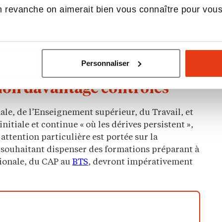
ation par défaut
du fait de frais déjà engagés par
 revanche on aimerait bien vous connaître pour vou
 limiter les sommes versées très en amont de la
sition envisagée : la possibilité offerte aux
 frais le contrat signé avec l’établissement
jusqu’à
vous permettrait de sélectionner la formation la
Personnaliser
ion davantage contrôlés
ale, de l’Enseignement supérieur, du Travail, et
itiale et continue « où les dérives persistent »,
attention particulière est portée sur la
 souhaitant dispenser des formations préparant à
tionale, du CAP au
BTS
, devront impérativement