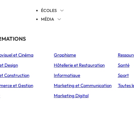
ÉCOLES
MÉDIA
EVENTS
TICALES
RMATIONS
S’ORIENTER
ovisuel et Cinéma
Graphisme
Ressour
L’Express Éducation
L’Express Éducation
L’E
as
Bachelors
Masters
et Design
Hôtellerie et Restauration
Santé
et Construction
Informatique
Sport
erce et Gestion
Marketing et Communication
Toutes l
CUEIL
ACTUALITÉS
t
Marketing Digital