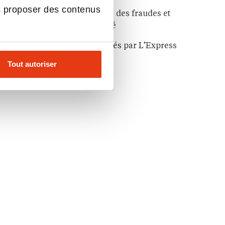
s proposer des contenus
Un système de signalement des fraudes et
dysfonctionnements facilité
Notre résumé en 5 points clés par L’Express
Connect IA
Tout autoriser