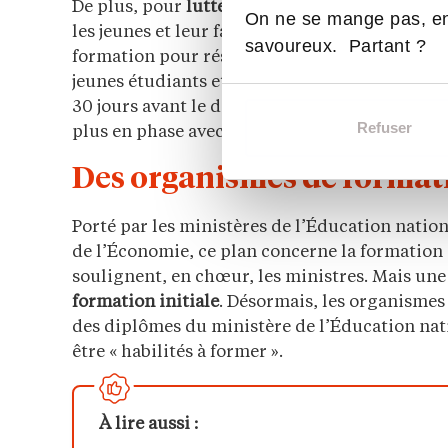
De plus, pour
lutter contre des choix d’orient
On ne se mange pas, en
les jeunes et leur famille, le texte prévoit de
savoureux. Partant ?
formation pour réserver une place. Autre dispo
jeunes étudiants et apprentis, de
résilier sans
30 jours avant le début de la formation. Ceci 
Refuser
plus en phase avec votre projet.
Des organismes de format
Porté par les ministères de l’Éducation nation
de l’Économie, ce plan concerne la formation in
soulignent, en chœur, les ministres. Mais une 
formation initiale
. Désormais, les organismes
des diplômes du ministère de l’Éducation na
être « habilités à former ».
À lire aussi :