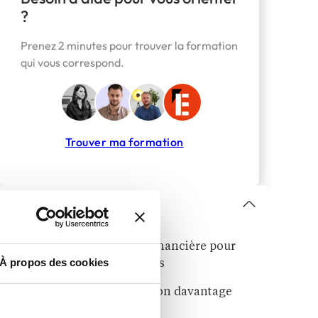
?
Prenez 2 minutes pour trouver la formation
qui vous correspond.
Trouver ma formation
Sommaire
Une meilleure protection financière pour
À propos des cookies
les étudiants et les apprentis
Des organismes de formation davantage
contrôlés