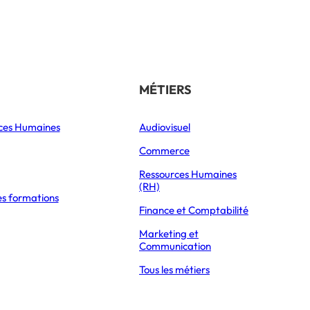
Référencer son école
THÉMATIQUES
MÉTIERS
ces Humaines
Orientation
Audiovisuel
xpress Éducation
Vie étudiante
Commerce
Formations
Ressources Humaines
(RH)
es formations
Parcoursup 2026
LE GOUVERNEMENT SOUHAITE SIMPLIFIER LA VIE DES ÉTUDIANTS ET APPRENTIS
Finance et Comptabilité
Mon Master 2026
Marketing et
Partir à l’étranger
Communication
Tous les métiers