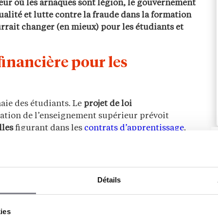
cteur où les arnaques sont légion, le gouvernement
ualité et lutte contre la fraude dans la formation
urrait changer (en mieux) pour les étudiants et
financière pour les
ie des étudiants. Le
projet de loi
ation de l’enseignement supérieur prévoit
lles
figurant dans les
contrats d’apprentissage
.
 frais de réservation
préalables à la confirmation
tre. Idem pour celles privant l’apprenti d’un
dministratifs ou de scolarité en cas de départ
e
remboursement des frais
demandés à un
Détails
igne un contrat d’apprentissage dans le délai de 3
lement du plomb dans l’aile.
kies