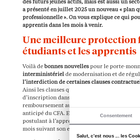
des futurs jeunes actifs, mais est aussi un se
a présenté en juillet 2025 un nouveau « plan q
professionnelle ». On vous explique ce qui po
apprentis dans les mois à venir.
Une meilleure protection 
étudiants et les apprentis
Voilà de
bonnes nouvelles
pour le porte-monna
interministériel
de modernisation et de régul
l’interdiction de certaines clauses contractue
Ainsi les clauses qui imposent le
versement de
d’inscription dans un CFA pourraient disparaî
remboursement au prorata temporis des frais a
anticipé du CFA. Enfin, les clauses excluant l
Consentement
postulant à l’apprentissage lorsque celui-ci s
mois suivant son entrée en formation ont éga
Salut, c'est nous ... les Coo