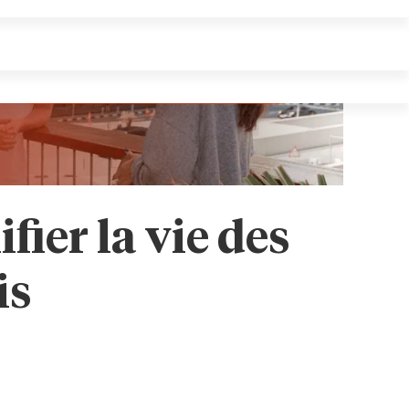
ier la vie des
is