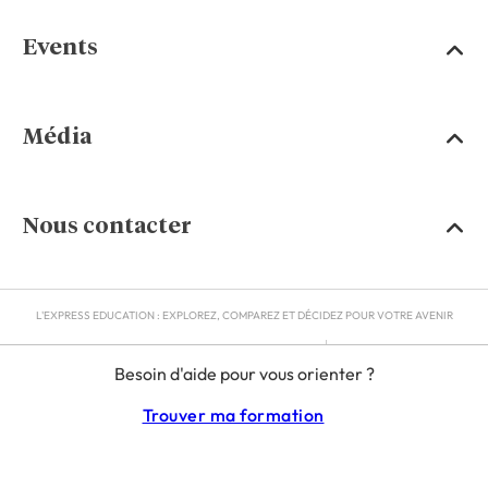
Events
Média
Nous contacter
L'EXPRESS EDUCATION : EXPLOREZ, COMPAREZ ET DÉCIDEZ POUR VOTRE AVENIR
MENTIONS LÉGALES
Besoin d'aide pour vous orienter ?
RGPD
CGU
Trouver ma formation