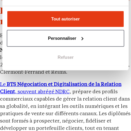
Deux BTS étendus à cinq
Tout autoriser
nouveaux campus
En parallèle, l’ECM élargit l’implantation de deux
Personnaliser
diplômes d’État de niveau bac plus deux. Le
BTS
Négociation et Digitalisation de la Relation Client
et
Refuser
le
BTS Gestion de la PME
seront ouverts à la rentrée
2026 sur les campus de Mulhouse, Strasbourg, Nancy,
Clermont-Ferrand et Reims.
Le
BTS Négociation et Digitalisation de la Relation
Client
, souvent abrégé NDRC
, prépare des profils
commerciaux capables de gérer la relation client dans
sa globalité, en intégrant les outils numériques et les
pratiques de vente sur différents canaux. Les diplômés
sont formés à prospecter, négocier, fidéliser et
développer un portefeuille clients, tout en tenant