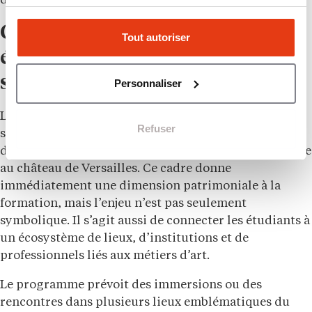
dispositif.
Campus Versailles, un
Tout autoriser
écosystème au service des
savoir-faire
Personnaliser
La Prépa MAX s’inscrit dans un environnement
Refuser
singulier. Portée par Campus Versailles, elle se
déploie notamment dans la Grande Écurie du Roi, face
au château de Versailles. Ce cadre donne
immédiatement une dimension patrimoniale à la
formation, mais l’enjeu n’est pas seulement
symbolique. Il s’agit aussi de connecter les étudiants à
un écosystème de lieux, d’institutions et de
professionnels liés aux métiers d’art.
Le programme prévoit des immersions ou des
rencontres dans plusieurs lieux emblématiques du