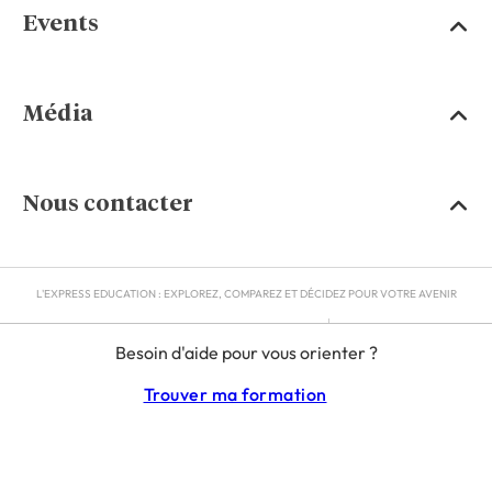
Events
Média
Nous contacter
L'EXPRESS EDUCATION : EXPLOREZ, COMPAREZ ET DÉCIDEZ POUR VOTRE AVENIR
MENTIONS LÉGALES
Besoin d'aide pour vous orienter ?
RGPD
CGU
Trouver ma formation