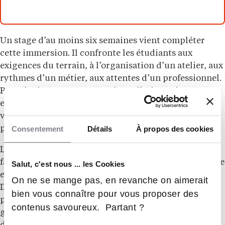
Un stage d’au moins six semaines vient compléter
cette immersion. Il confronte les étudiants aux
exigences du terrain, à l’organisation d’un atelier, aux
rythmes d’un métier, aux attentes d’un professionnel.
Pour des jeunes encore en phase d’orientation, cette
expérience peut jouer un rôle décisif. Elle permet de
vérifier une envie, de confirmer une intuition ou
Consentement
Détails
À propos des cookies
parfois d’ajuster un projet.
La classe compte 15 apprenants. Ce format resserré
favorise l’accompagnement, l’observation individuelle
Salut, c'est nous ... les Cookies
et l’alternance entre projets personnels et collectifs.
On ne se mange pas, en revanche on aimerait
Dans des métiers où le geste s’apprend souvent par
bien vous connaître pour vous proposer des
proximité, répétition et correction fine, la taille du
contenus savoureux. Partant ?
groupe constitue un élément structurant du