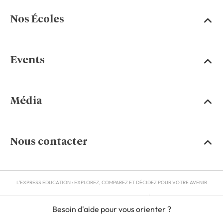
Nos Écoles
Events
Média
Nous contacter
L'EXPRESS EDUCATION : EXPLOREZ, COMPAREZ ET DÉCIDEZ POUR VOTRE AVENIR
MENTIONS LÉGALES
Besoin d'aide pour vous orienter ?
RGPD
CGU