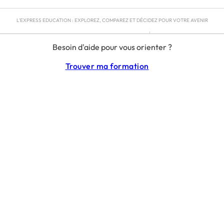
L'EXPRESS EDUCATION : EXPLOREZ, COMPAREZ ET DÉCIDEZ POUR VOTRE AVENIR
MENTIONS LÉGALES
Besoin d'aide pour vous orienter ?
RGPD
CGU
Trouver ma formation