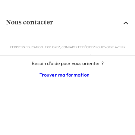
Nous contacter
L'EXPRESS EDUCATION : EXPLOREZ, COMPAREZ ET DÉCIDEZ POUR VOTRE AVENIR
MENTIONS LÉGALES
Besoin d'aide pour vous orienter ?
RGPD
CGU
Trouver ma formation