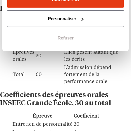
Répartition globale des coefficients
Personnaliser
Total des
Phase
Ce qu’il faut retenir
coefficients
Épreuves
Elles déterminent
Refuser
30
écrites
l’admissibilité
Épreuves
Elles pèsent autant que
30
orales
les écrits
L’admission dépend
Total
60
fortement de la
performance orale
Coefficients des épreuves orales
INSEEC Grande École, 30 au total
Épreuve
Coefficient
Entretien de personnalité
20