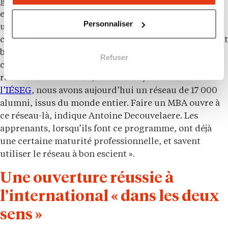
gens issus de programmes différents ». De même à
emlyon, qui possède une multitude de clubs. « C’est
Personnaliser
une vraie force de savoir utiliser le réseau dans le
contexte international. La moitié de nos diplômés sont
basés en France, l’autre moitié à l’étranger. Une forte
Refuser
communauté d’alumni, c’est très important pour le
réseau international », estime Marjorie Diebolt. « À
l’IÉSEG
, nous avons aujourd’hui un réseau de 17 000
alumni, issus du monde entier. Faire un MBA ouvre à
ce réseau-là, indique Antoine Decouvelaere. Les
apprenants, lorsqu’ils font ce programme, ont déjà
une certaine maturité professionnelle, et savent
utiliser le réseau à bon escient ».
Une ouverture réussie à
l’international « dans les deux
sens »