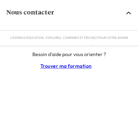
Nous contacter
L'EXPRESS EDUCATION : EXPLOREZ, COMPAREZ ET DÉCIDEZ POUR VOTRE AVENIR
MENTIONS LÉGALES
Besoin d'aide pour vous orienter ?
RGPD
CGU
Trouver ma formation