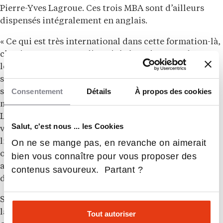
Pierre-Yves Lagroue. Ces trois MBA sont d’ailleurs
dispensés intégralement en anglais.
« Ce qui est très international dans cette formation-là,
c’est justement cette diversité. Il y a des gens de tous
les continents, c’est ça la richesse de ce programme »,
s’enthousiasme Marjorie Diebolt. « Chacun, avec sa
Consentement
Détails
À propos des cookies
singularité, apporte sa pierre à l’édifice. C’est une
mayonnaise qui prend bien, ajoute Pierre-Yves
Lagroue. Le premier réseau qu’ils développent, c’est
Salut, c'est nous ... les Cookies
vraiment celui à l’intérieur de leur groupe. Il y a des
liens qui se créent et qui contribuent aussi aux
On ne se mange pas, en revanche on aimerait
opportunités, à l’internationalisation. Cela va même
bien vous connaître pour vous proposer des
au-delà du groupe. Je mets en contact des gens de
contenus savoureux. Partant ?
différentes promotions ».
Sans oublier « des associations d’anciens élèves », qui,
là encore, « donnent la possibilité de rencontrer des
Tout autoriser